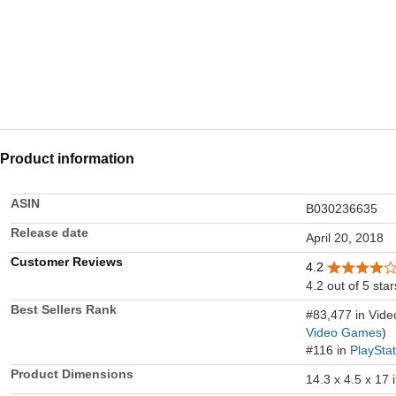
Product information
ASIN
B030236635
Release date
April 20, 2018
Customer Reviews
4.2
4.2 out of 5 star
Best Sellers Rank
#83,477 in Vid
Video Games
)
#116 in
PlaySta
Product Dimensions
14.3 x 4.5 x 17