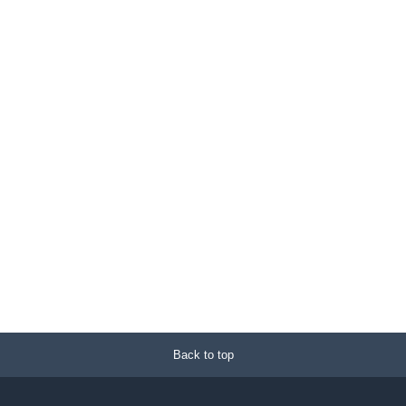
Back to top