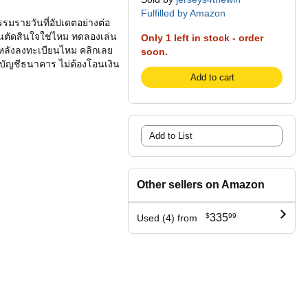
Fulfilled by Amazon
กรรมรายวันที่อัปเดตอย่างต่อ
่อนตัดสินใจใช่ไหม ทดลองเล่น
Only 1 left in stock - order
ศษหลังลงทะเบียนไหม คลิกเลย
soon.
มีบัญชีธนาคาร ไม่ต้องโอนเงิน
Add to cart
Add to List
Other sellers on Amazon
$
335
99
Used (4) from