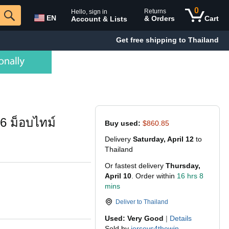
0
Returns
Hello, sign in
EN
& Orders
Cart
Account & Lists
Get free shipping to Thailand
26 ม็อบไทม์
Buy used:
$860.85
Delivery
Saturday, April 12
to
Thailand
Or fastest delivery
Thursday,
April 10
. Order within
16 hrs 8
mins
Deliver to
Thailand
Used: Very Good
|
Details
Sold by
jerseys4thewin