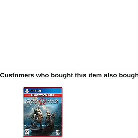
Customers who bought this item also bough