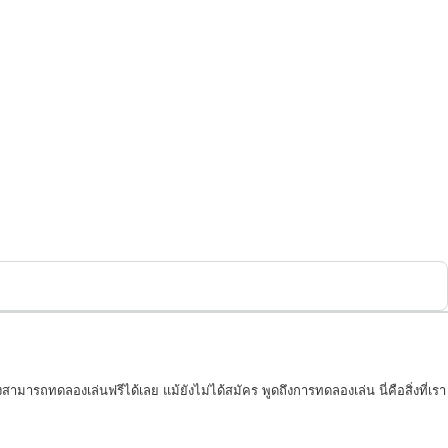
มารถทดลองเล่นฟรีได้เลย แม้ยังไม่ได้สมัคร พูดถึงการทดลองเล่น นี่คือสิ่งที่เรา