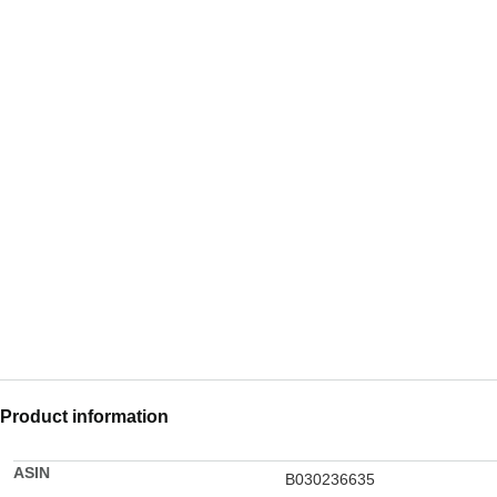
Product information
ASIN
B030236635