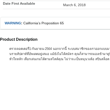
Date First Available
March 6, 2018
WARNING
:
California’s Proposition 65
Product Description
ตรวจลอตเตอรี่1-กันยายน-2564 นอกจากนี้ ระบบสมาชิกของเราออกแบบมาเพื่
นรายสัปดาห์ที่อัพเดตอยู่เสมอ แม้ยังไม่ได้สมัคร คุณก็สามารถมองเข้ามา
หัวใจหลัก เลือกเล่นเกมได้ตามสไตล์คุณ ไม่ว่าจะเป็นหมุนวงล้อ สปินสล็อ