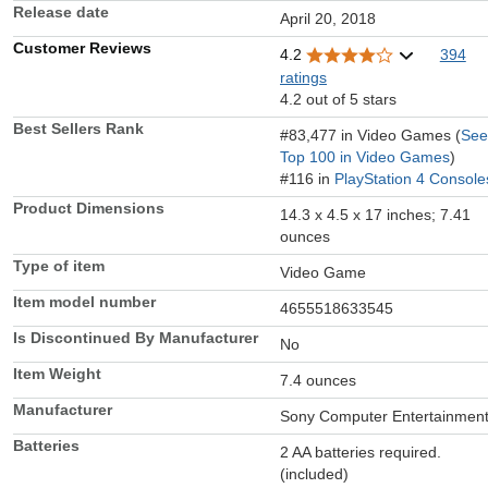
Release date
April 20, 2018
Customer Reviews
4.2
394
ratings
4.2 out of 5 stars
Best Sellers Rank
#83,477 in Video Games (
See
Top 100 in Video Games
)
#116 in
PlayStation 4 Console
Product Dimensions
14.3 x 4.5 x 17 inches; 7.41
ounces
Type of item
Video Game
Item model number
4655518633545
Is Discontinued By Manufacturer
No
Item Weight
7.4 ounces
Manufacturer
Sony Computer Entertainmen
Batteries
2 AA batteries required.
(included)