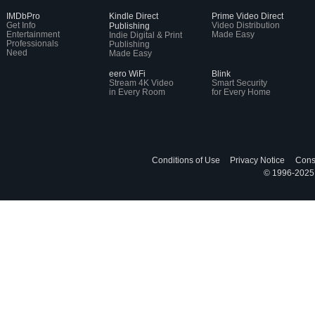
IMDbPro
Kindle Direct
Prime Video Direct
Get Info
Video Distribution
Publishing
Entertainment
Made Easy
Indie Digital & Print
Professionals
Publishing
Need
Made Easy
eero WiFi
Blink
Stream 4K Video
Smart Security
in Every Room
for Every Home
Conditions of Use
Privacy Notice
Cons
© 1996-2025, 