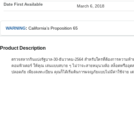
Date First Available
March 6, 2018
WARNING
:
California’s Proposition 65
Product Description
ตรวจสลากกินแบ่งรัฐบาล-30-ธันวาคม-2564 สำหรับใครที่ต้องการความท้าทา
คอมพิวเตอร์ ให้คุณ เล่นแบบสบาย ๆ ไม่ว่าจะสายหมุนวงล้อ สล็อตหรืออุตส
ปลอดภัย เพียงลงทะเบียน คุณก็ได้เริ่มต้นการผจญภัยแบบไม่มีค่าใช้จ่าย 