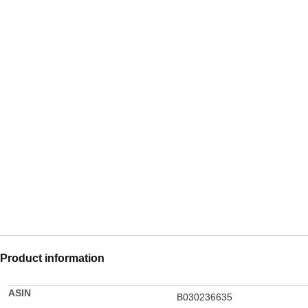
Product information
ASIN
B030236635