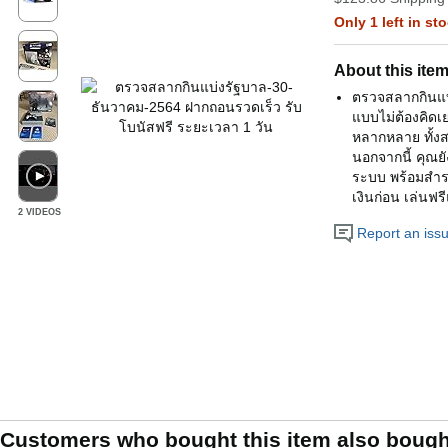
Only 1 left in st
About this ite
ตรวจสลากกินแบ
แบบไม่ต้องคิดเ
หลากหลาย ทั้งสล
นอกจากนี้ คุณย
ระบบ พร้อมสำรว
เงินก่อน เล่นฟรี
2 VIDEOS
Report an issue
Customers who bought this item also bough