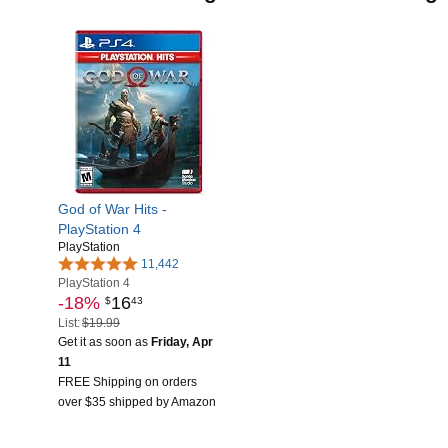
God of War Hits -
PlayStation 4
PlayStation
11,442
PlayStation 4
-18%
16
$
43
List:
$19.99
Get it as soon as
Friday, Apr
11
FREE Shipping on orders
over $35 shipped by Amazon