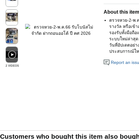
About this ite
ตรวจหวย-2-พ.ค.6
รางวัล หรือเข้า
รองรับทั้งมือ
ระบบใหม่ล่าสุด 
วันที่อัปเดตอย่า
ประสบการณ์ให
Report an issue
2 VIDEOS
Customers who bought this item also bough