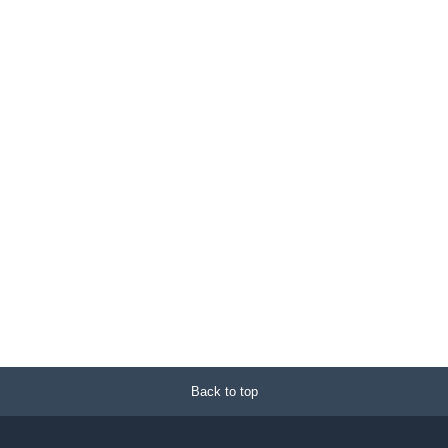
Back to top