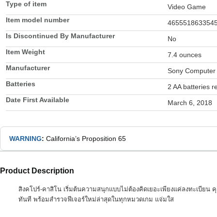
Type of item
Video Game
Item model number
465551863354
Is Discontinued By Manufacturer
No
Item Weight
7.4 ounces
Manufacturer
Sony Computer 
Batteries
2 AA batteries r
Date First Available
March 6, 2018
WARNING
:
California’s Proposition 65
Product Description
สิงคโปร์-คาสิโน เริ่มต้นความสนุกแบบไม่ต้องคิดเยอะเพียงแค่ลงทะเบียน ค
ทันที พร้อมสำรวจฟีเจอร์ใหม่ล่าสุดในทุกหมวดเกม แจ่มใส