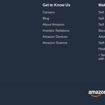
Get to Know Us
Mak
Careers
Sell
Blog
Sell
About Amazon
Sell
Investor Relations
Beco
Amazon Devices
Adve
Amazon Science
Self
Hos
›
Se
with