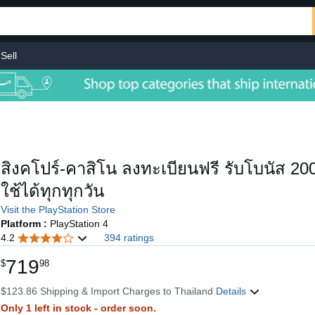
Sell
สิงคโปร์-คาสิโน ลงทะเบียนฟรี รับโบนัส 200
ใช้ได้ทุกทุกวัน
Visit the PlayStation Store
Platform :
PlayStation 4
4.2
394 ratings
719
$
98
$123.86 Shipping & Import Charges to Thailand
Details
Only 1 left in stock - order soon.