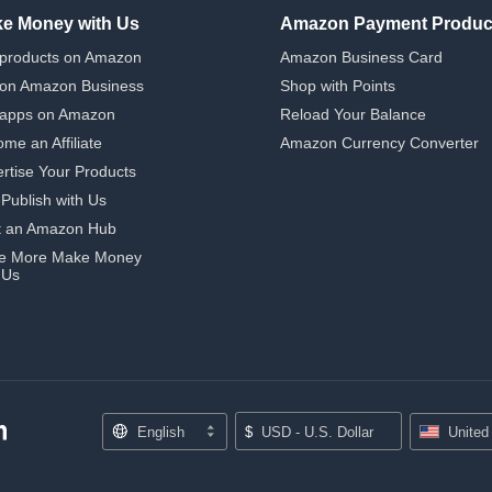
e Money with Us
Amazon Payment Produc
 products on Amazon
Amazon Business Card
 on Amazon Business
Shop with Points
 apps on Amazon
Reload Your Balance
me an Affiliate
Amazon Currency Converter
rtise Your Products
-Publish with Us
t an Amazon Hub
e More Make Money
 Us
English
$
USD - U.S. Dollar
United