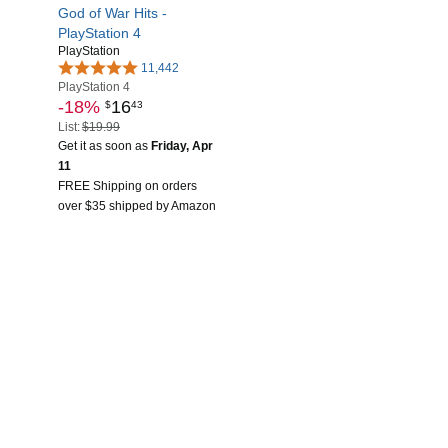
God of War Hits -
PlayStation 4
PlayStation
11,442
PlayStation 4
-18%
16
$
43
List:
$19.99
Get it as soon as
Friday, Apr
11
FREE Shipping on orders
over $35 shipped by Amazon