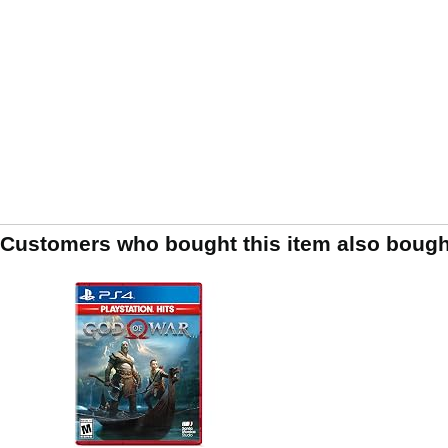
Customers who bought this item also bough