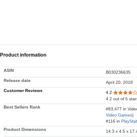
Product information
ASIN
B030236635
Release date
April 20, 2018
Customer Reviews
4.2
4.2 out of 5 star
Best Sellers Rank
#83,477 in Vid
Video Games
)
#116 in
PlaySta
Product Dimensions
14.3 x 4.5 x 17