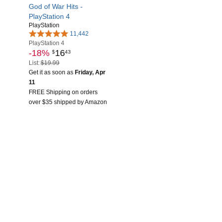
God of War Hits -
PlayStation 4
PlayStation
11,442
PlayStation 4
-18%
16
$
43
List:
$19.99
Get it as soon as
Friday, Apr
11
FREE Shipping on orders
over $35 shipped by Amazon