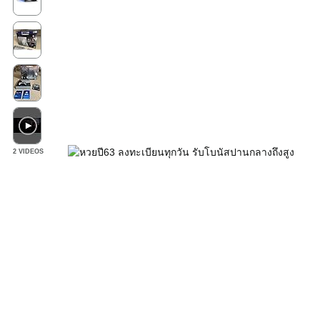
2 VIDEOS