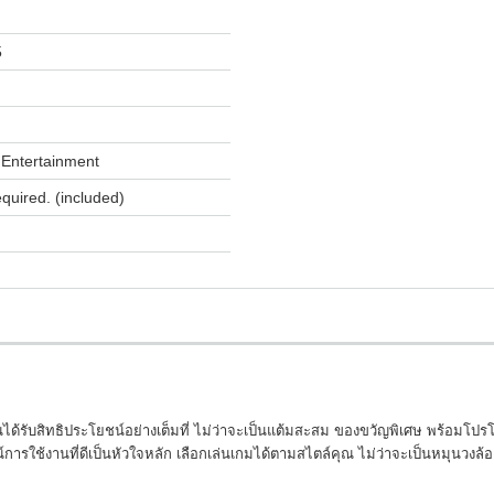
5
Entertainment
equired. (included)
บสิทธิประโยชน์อย่างเต็มที่ ไม่ว่าจะเป็นแต้มสะสม ของขวัญพิเศษ พร้อมโปรโมชั
รใช้งานที่ดีเป็นหัวใจหลัก เลือกเล่นเกมได้ตามสไตล์คุณ ไม่ว่าจะเป็นหมุนวงล้