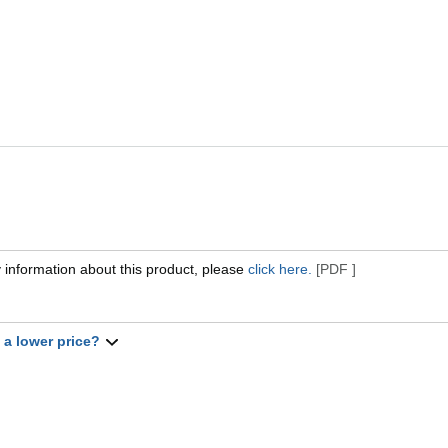
 information about this product, please
click here.
[PDF ]
t a lower price?