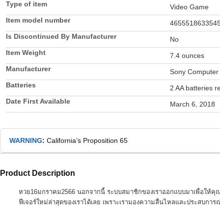
Type of item
Video Game
Item model number
465551863354
Is Discontinued By Manufacturer
No
Item Weight
7.4 ounces
Manufacturer
Sony Computer 
Batteries
2 AA batteries r
Date First Available
March 6, 2018
WARNING
:
California’s Proposition 65
Product Description
หวย16มกราคม2566 นอกจากนี้ ระบบสมาชิกของเราออกแบบมาเพื่อให้คุณได้รั
ฟีเจอร์ใหม่ล่าสุดของเราได้เลย เพราะเรามองความลื่นไหลและประสบการณ์กา