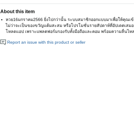
About this item
หวย16มกราคม2566 ยิ่งไปกว่านั้น ระบบสมาชิกออกแบบมาเพื่อให้คุณเข้าถ
ไม่ว่าจะเป็นของขวัญแต้มสะสม หรือโปรโมชั่นรายสัปดาห์ที่อัปเดตเสมอ 
โหลดแอป เพราะแพลตฟอร์มรองรับทั้งมือถือและคอม พร้อมความลื่นไ
Report an issue with this product or seller