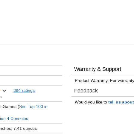
Warranty & Support
Product Warranty: For warranty
Feedback
394 ratings
s
Would you like to
tell us abou
eo Games (
See Top 100 in
tion 4 Consoles
 inches; 7.41 ounces