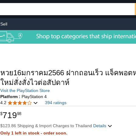
Sell
หวย16มกราคม2566 ฝากถอนเร็ว แจ็คพอตห
ใหม่สั่งสั่งไวต่อสัปดาห์
Visit the PlayStation Store
Platform :
PlayStation 4
4.2
394 ratings
719
$
98
$123.86 Shipping & Import Charges to Thailand
Details
Only 1 left in stock - order soon.