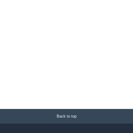
Back to top