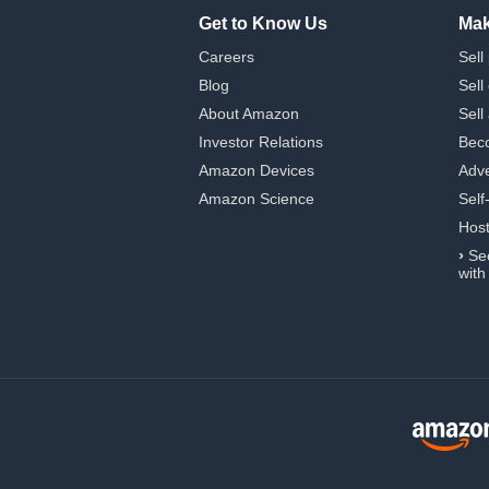
Get to Know Us
Mak
Careers
Sell
Blog
Sell
About Amazon
Sell
Investor Relations
Beco
Amazon Devices
Adve
Amazon Science
Self
Hos
›
Se
with