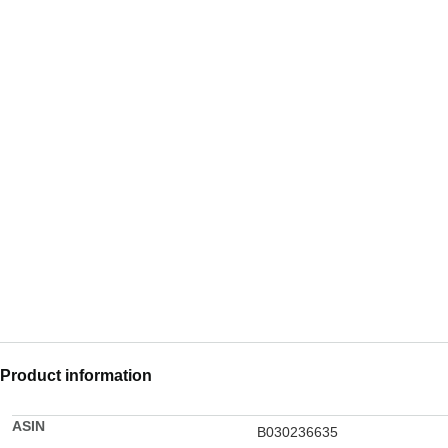
Product information
ASIN
B030236635