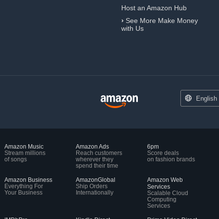
Host an Amazon Hub
›
See More Make Money
with Us
English
Amazon Music
Amazon Ads
6pm
Stream millions
Reach customers
Score deals
of songs
wherever they
on fashion brands
spend their time
Amazon Business
AmazonGlobal
Amazon Web
Everything For
Ship Orders
Services
Your Business
Internationally
Scalable Cloud
Computing
Services