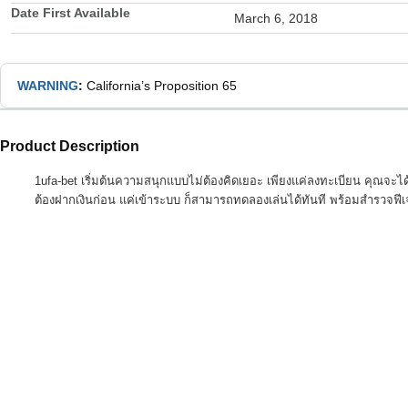
Date First Available
March 6, 2018
WARNING
:
California’s Proposition 65
Product Description
1ufa-bet เริ่มต้นความสนุกแบบไม่ต้องคิดเยอะ เพียงแค่ลงทะเบียน คุณจะได้
ต้องฝากเงินก่อน แค่เข้าระบบ ก็สามารถทดลองเล่นได้ทันที พร้อมสำรวจฟีเจ