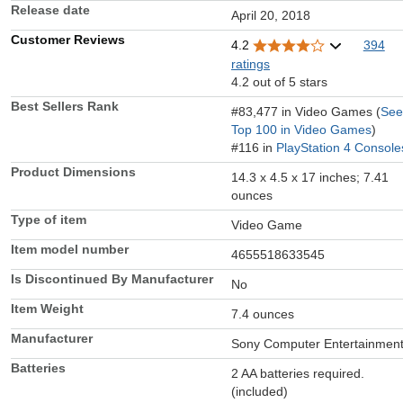
Release date
April 20, 2018
Customer Reviews
4.2
394
ratings
4.2 out of 5 stars
Best Sellers Rank
#83,477 in Video Games (
See
Top 100 in Video Games
)
#116 in
PlayStation 4 Console
Product Dimensions
14.3 x 4.5 x 17 inches; 7.41
ounces
Type of item
Video Game
Item model number
4655518633545
Is Discontinued By Manufacturer
No
Item Weight
7.4 ounces
Manufacturer
Sony Computer Entertainmen
Batteries
2 AA batteries required.
(included)