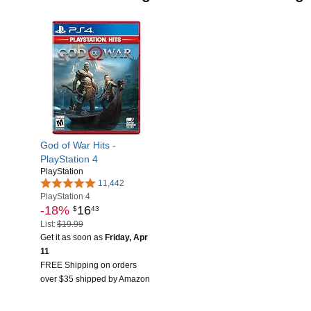
God of War Hits -
PlayStation 4
PlayStation
11,442
PlayStation 4
-18%
16
$
43
List:
$19.99
Get it as soon as
Friday, Apr
11
FREE Shipping on orders
over $35 shipped by Amazon