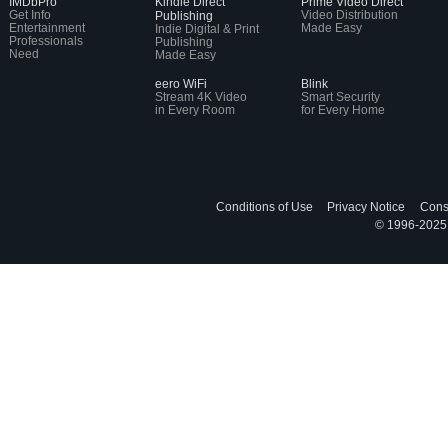
IMDbPro
Kindle Direct
Prime Video Direct
Get Info
Video Distribution
Publishing
Entertainment
Made Easy
Indie Digital & Print
Professionals
Publishing
Need
Made Easy
eero WiFi
Blink
Stream 4K Video
Smart Security
in Every Room
for Every Home
Conditions of Use
Privacy Notice
Cons
© 1996-2025, 