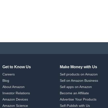
Get to Know Us
Make Money with Us
Careers
Sell products on Amazon
Blog
Sell on Amazon Business
About Amazon
Sell apps on Amazon
Investor Relations
Become an Affiliate
Amazon Devices
Advertise Your Products
Amazon Science
Self-Publish with Us