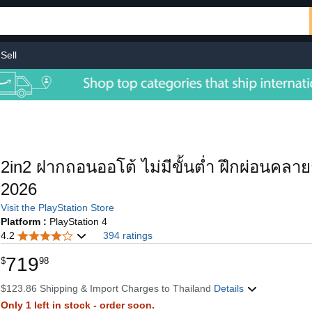
Sell
2in2 ฝากถอนออโต้ ไม่มีขั้นต่ำ ฝึกผ่อนคลา
2026
Visit the PlayStation Store
Platform :
PlayStation 4
4.2
394 ratings
719
$
98
$123.86 Shipping & Import Charges to Thailand
Details
Only 1 left in stock - order soon.