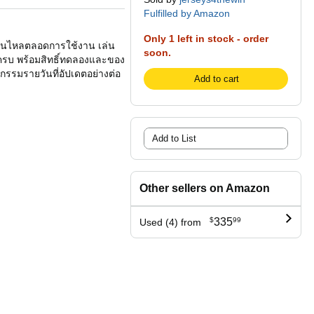
Fulfilled by Amazon
Only 1 left in stock - order
ื่นไหลตลอดการใช้งาน เล่น
soon.
ให้ครบ พร้อมสิทธิ์ทดลองและของ
จกรรมรายวันที่อัปเดตอย่างต่อ
Add to cart
Add to List
Other sellers on Amazon
$
335
99
Used (4) from