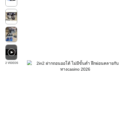
2 VIDEOS