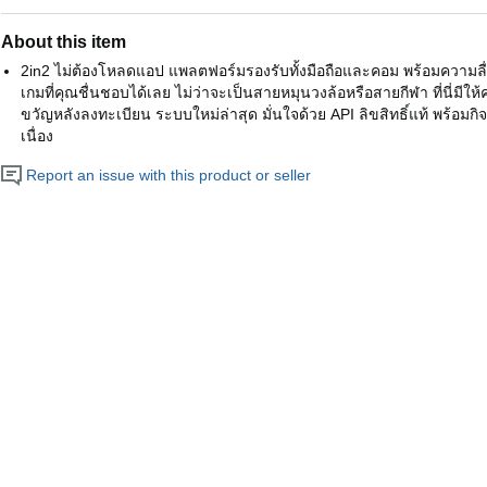
About this item
2in2 ไม่ต้องโหลดแอป แพลตฟอร์มรองรับทั้งมือถือและคอม พร้อมความล
เกมที่คุณชื่นชอบได้เลย ไม่ว่าจะเป็นสายหมุนวงล้อหรือสายกีฬา ที่นี่มี
ขวัญหลังลงทะเบียน ระบบใหม่ล่าสุด มั่นใจด้วย API ลิขสิทธิ์แท้ พร้อมกิ
เนื่อง
Report an issue with this product or seller