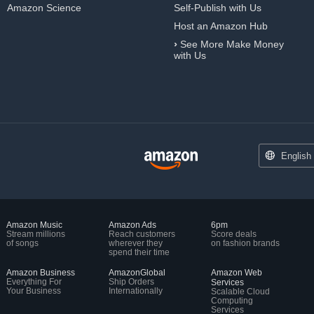
Amazon Science
Self-Publish with Us
Host an Amazon Hub
›
See More Make Money
with Us
English
Amazon Music
Amazon Ads
6pm
Stream millions
Reach customers
Score deals
of songs
wherever they
on fashion brands
spend their time
Amazon Business
AmazonGlobal
Amazon Web
Everything For
Ship Orders
Services
Your Business
Internationally
Scalable Cloud
Computing
Services