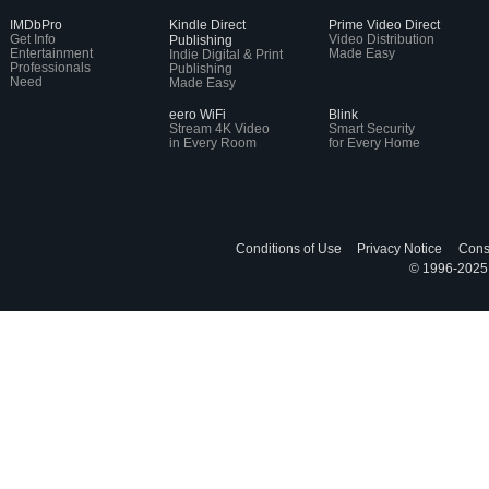
IMDbPro
Kindle Direct
Prime Video Direct
Get Info
Video Distribution
Publishing
Entertainment
Made Easy
Indie Digital & Print
Professionals
Publishing
Need
Made Easy
eero WiFi
Blink
Stream 4K Video
Smart Security
in Every Room
for Every Home
Conditions of Use
Privacy Notice
Cons
© 1996-2025, 