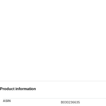
Product information
ASIN
B030236635