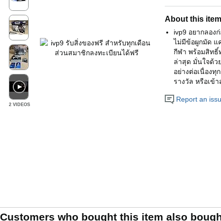
About this ite
ivp9 อยากลองก่
ไม่มีข้อผูกมัด 
กีฬา พร้อมสิท
ล่าสุด มั่นใจด้ว
อย่างต่อเนื่องทุ
รางวัล หรือเข้าส
Report an issue
2 VIDEOS
Customers who bought this item also bough