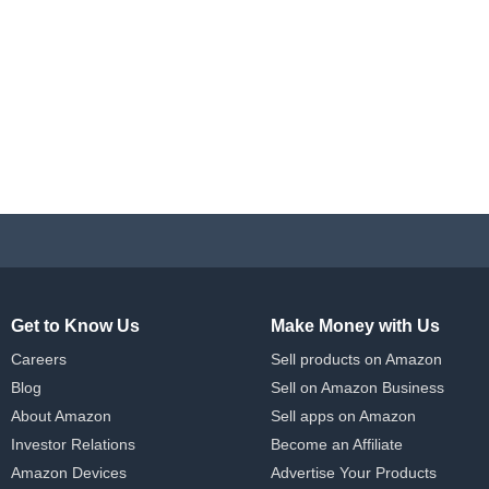
Get to Know Us
Make Money with Us
Careers
Sell products on Amazon
Blog
Sell on Amazon Business
About Amazon
Sell apps on Amazon
Investor Relations
Become an Affiliate
Amazon Devices
Advertise Your Products