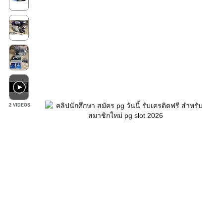
2 VIDEOS