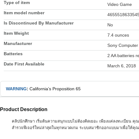
Type of item
Video Game
Item model number
465551863354
Is Discontinued By Manufacturer
No
Item Weight
7.4 ounces
Manufacturer
Sony Computer 
Batteries
2 AA batteries r
Date First Available
March 6, 2018
WARNING
:
California’s Proposition 65
Product Description
คลิปนักศึกษา เริ่มต้นความสนุกแบบไม่ต้องคิดเยอะ เพียงแค่ลงทะเบียน คุณ
สำรวจฟีเจอร์ใหม่ล่าสุดในทุกหมวดเกม ระบบสมาชิกออกแบบมาเพื่อให้คุณเข้าถ