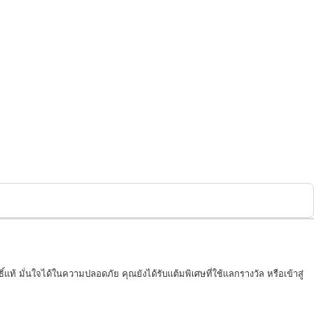
์แท้ มั่นใจได้ในความปลอดภัย คุณยังได้รับแต้มพิเศษที่ใช้แลกรางวัล หรือเข้าสู่