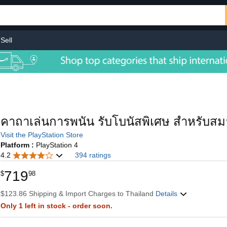
Sell
คาถาเล่นการพนัน รับโบนัสพิเศษ สำหรับสมา
Visit the PlayStation Store
Platform :
PlayStation 4
4.2
394 ratings
719
$
98
$123.86 Shipping & Import Charges to Thailand
Details
Only 1 left in stock - order soon.