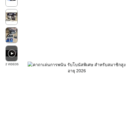
2 VIDEOS