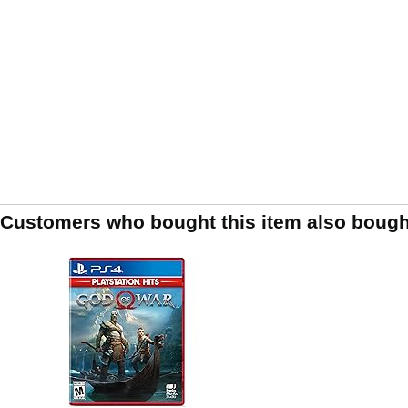
Customers who bought this item also bough