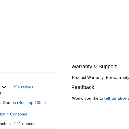
Warranty & Support
Product Warranty: For warranty
Feedback
394 ratings
s
Would you like to
tell us abou
eo Games (
See Top 100 in
tion 4 Consoles
 inches; 7.41 ounces