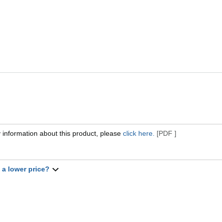
 information about this product, please
click here.
[PDF ]
t a lower price?