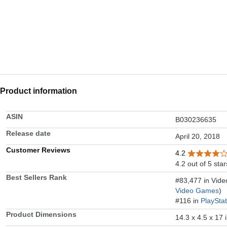
Product information
ASIN
B030236635
Release date
April 20, 2018
Customer Reviews
4.2
4.2 out of 5 star
Best Sellers Rank
#83,477 in Vid
Video Games
)
#116 in
PlaySta
Product Dimensions
14.3 x 4.5 x 17