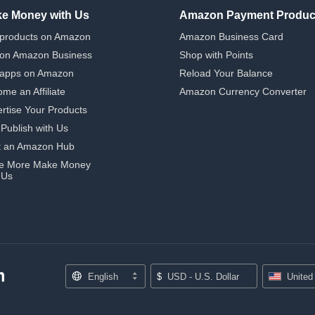
e Money with Us
Amazon Payment Produc
 products on Amazon
Amazon Business Card
 on Amazon Business
Shop with Points
 apps on Amazon
Reload Your Balance
me an Affiliate
Amazon Currency Converter
rtise Your Products
-Publish with Us
t an Amazon Hub
e More Make Money
 Us
English
$
USD - U.S. Dollar
United