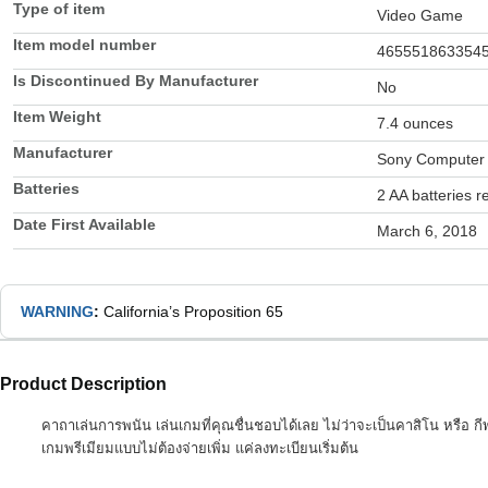
Type of item
Video Game
Item model number
465551863354
Is Discontinued By Manufacturer
No
Item Weight
7.4 ounces
Manufacturer
Sony Computer 
Batteries
2 AA batteries r
Date First Available
March 6, 2018
WARNING
:
California’s Proposition 65
Product Description
คาถาเล่นการพนัน เล่นเกมที่คุณชื่นชอบได้เลย ไม่ว่าจะเป็นคาสิโน หรือ กีฬา
เกมพรีเมียมแบบไม่ต้องจ่ายเพิ่ม แค่ลงทะเบียนเริ่มต้น