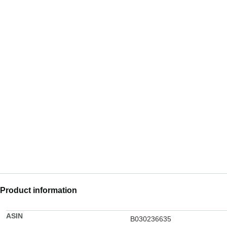
Product information
ASIN
B030236635