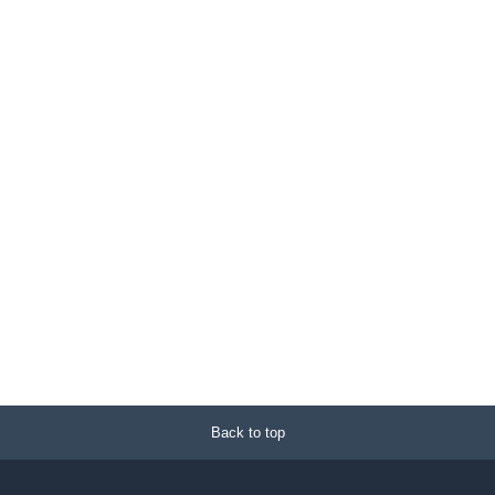
Back to top