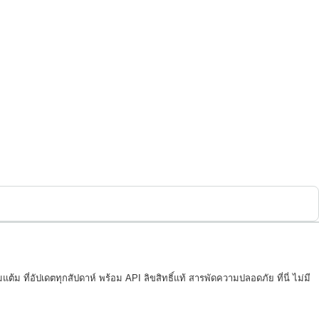
ม ที่อัปเดตทุกสัปดาห์ พร้อม API ลิขสิทธิ์แท้ สารพัดความปลอดภัย ที่นี่ ไม่มี