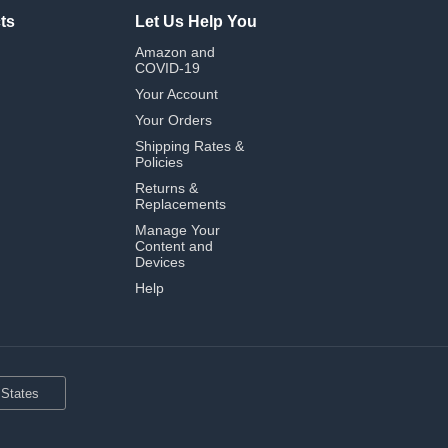
ts
Let Us Help You
Amazon and
COVID-19
Your Account
Your Orders
Shipping Rates &
Policies
Returns &
Replacements
Manage Your
Content and
Devices
Help
 States