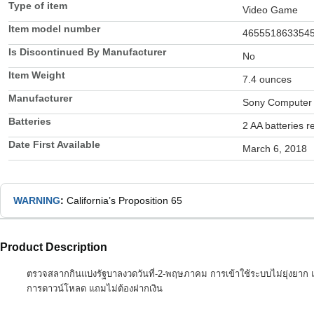
Type of item
Video Game
Item model number
465551863354
Is Discontinued By Manufacturer
No
Item Weight
7.4 ounces
Manufacturer
Sony Computer 
Batteries
2 AA batteries r
Date First Available
March 6, 2018
WARNING
:
California’s Proposition 65
Product Description
ตรวจสลากกินแบ่งรัฐบาลงวดวันที่-2-พฤษภาคม การเข้าใช้ระบบไม่ยุ่งยาก และห
การดาวน์โหลด แถมไม่ต้องฝากเงิน