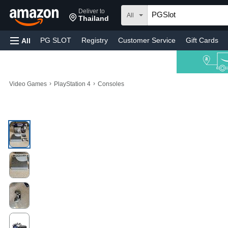
Deliver to
All
Thailand
PG SLOT
Registry
Customer Service
Gift Cards
All
›
›
Video Games
PlayStation 4
Consoles