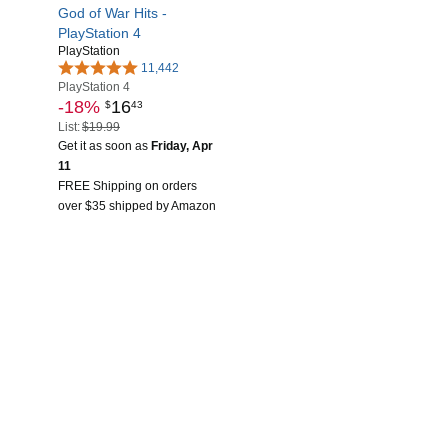
God of War Hits -
PlayStation 4
PlayStation
11,442
PlayStation 4
-18%
16
$
43
List:
$19.99
Get it as soon as
Friday, Apr
11
FREE Shipping on orders
over $35 shipped by Amazon