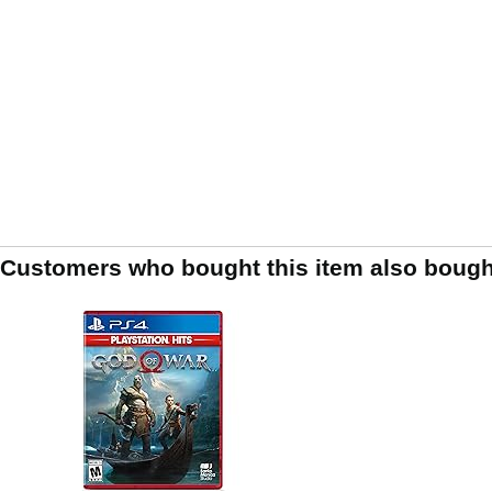
Customers who bought this item also bough