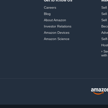
Get to Know Us
Mak
Careers
Sell
Blog
Sell
About Amazon
Sell
Investor Relations
Beco
Amazon Devices
Adve
Amazon Science
Self
Hos
›
Se
with