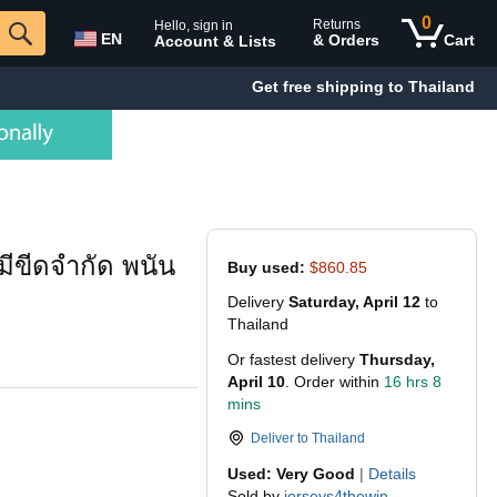
0
Returns
Hello, sign in
EN
& Orders
Cart
Account & Lists
Get free shipping to Thailand
ีขีดจำกัด พนัน
Buy used:
$860.85
Delivery
Saturday, April 12
to
Thailand
Or fastest delivery
Thursday,
April 10
. Order within
16 hrs 8
mins
Deliver to
Thailand
Used: Very Good
|
Details
Sold by
jerseys4thewin