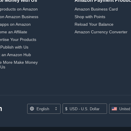
e Money with Us
Amazon Payment Produc
 products on Amazon
Amazon Business Card
 on Amazon Business
Shop with Points
 apps on Amazon
Reload Your Balance
me an Affiliate
Amazon Currency Converter
rtise Your Products
-Publish with Us
t an Amazon Hub
e More Make Money
 Us
English
$
USD - U.S. Dollar
United