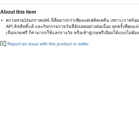
About this item
ตรวจหวย16มกราคม66 นี่คือมากกว่าเพียงแค่เพลิดเพลิน เพราะเราพร้อ
API ลิขสิทธิ์แท้ และกิจกรรมรายวันที่อัปเดตอย่างต่อเนื่อง ทุกครั้งที่คุณเล
เลือกเกมฟรี ก็สามารถใช้แลกรางวัล หรือเข้าสู่เกมพรีเมียมได้แบบไม่ต้องจ
Report an issue with this product or seller