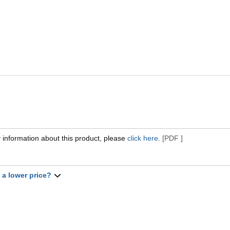
 information about this product, please
click here.
[PDF ]
t a lower price?