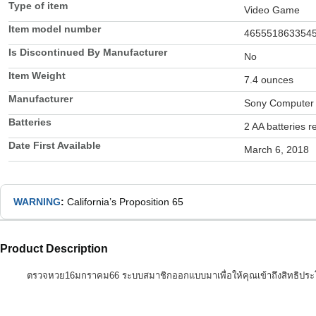
Type of item
Video Game
Item model number
465551863354
Is Discontinued By Manufacturer
No
Item Weight
7.4 ounces
Manufacturer
Sony Computer 
Batteries
2 AA batteries r
Date First Available
March 6, 2018
WARNING
:
California’s Proposition 65
Product Description
ตรวจหวย16มกราคม66 ระบบสมาชิกออกแบบมาเพื่อให้คุณเข้าถึงสิทธิประโยช