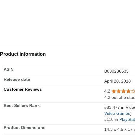
Product information
ASIN
B030236635
Release date
April 20, 2018
Customer Reviews
4.2
4.2 out of 5 star
Best Sellers Rank
#83,477 in Vid
Video Games
)
#116 in
PlaySta
Product Dimensions
14.3 x 4.5 x 17