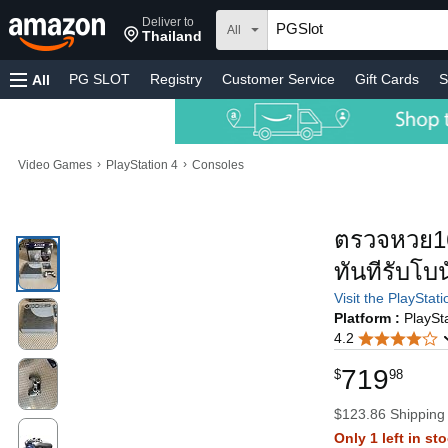
Deliver to
All
Thailand
PG SLOT
Registry
Customer Service
Gift Cards
S
All
›
›
Video Games
PlayStation 4
Consoles
ตรวจหวย1
ทันทีรับโบ
Visit the PlayStat
Platform :
PlaySt
4.2
719
$
98
$123.86 Shipping
Only 1 left in st