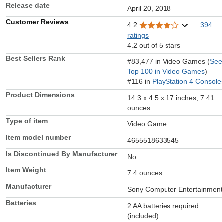
Release date
April 20, 2018
Customer Reviews
4.2
394
ratings
4.2 out of 5 stars
Best Sellers Rank
#83,477 in Video Games (
See
Top 100 in Video Games
)
#116 in
PlayStation 4 Console
Product Dimensions
14.3 x 4.5 x 17 inches; 7.41
ounces
Type of item
Video Game
Item model number
4655518633545
Is Discontinued By Manufacturer
No
Item Weight
7.4 ounces
Manufacturer
Sony Computer Entertainmen
Batteries
2 AA batteries required.
(included)