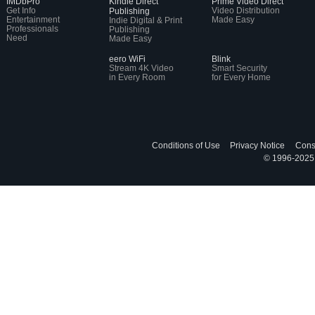
IMDbPro
Kindle Direct
Prime Video Direct
Get Info
Video Distribution
Publishing
Entertainment
Made Easy
Indie Digital & Print
Professionals
Publishing
Need
Made Easy
eero WiFi
Blink
Stream 4K Video
Smart Security
in Every Room
for Every Home
Conditions of Use
Privacy Notice
Cons
© 1996-2025, 