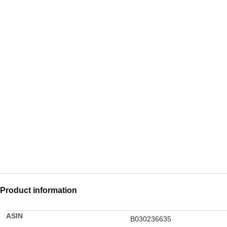
Product information
ASIN
B030236635