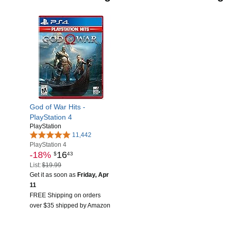
God of War Hits -
PlayStation 4
PlayStation
11,442
PlayStation 4
-18%
16
$
43
List:
$19.99
Get it as soon as
Friday, Apr
11
FREE Shipping on orders
over $35 shipped by Amazon