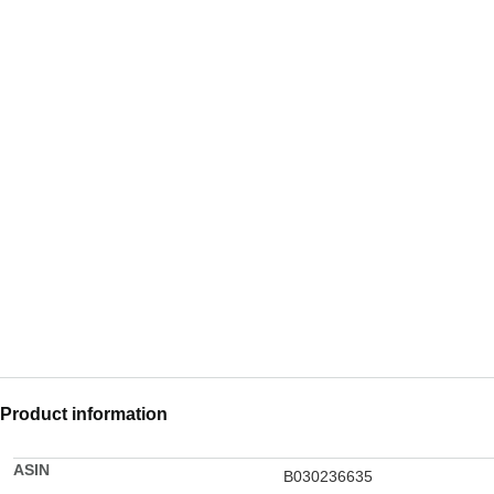
Product information
ASIN
B030236635