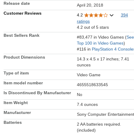
Release date
April 20, 2018
Customer Reviews
4.2
394
ratings
4.2 out of 5 stars
Best Sellers Rank
#83,477 in Video Games (
See
Top 100 in Video Games
)
#116 in
PlayStation 4 Console
Product Dimensions
14.3 x 4.5 x 17 inches; 7.41
ounces
Type of item
Video Game
Item model number
4655518633545
Is Discontinued By Manufacturer
No
Item Weight
7.4 ounces
Manufacturer
Sony Computer Entertainmen
Batteries
2 AA batteries required.
(included)