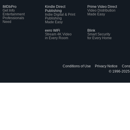
IMDbPro
Kindle Direct
Prime Video Direct
Get Info
Video Distribution
Publishing
Entertainment
Made Easy
Indie Digital & Print
Professionals
Publishing
Need
Made Easy
eero WiFi
Blink
Stream 4K Video
Smart Security
in Every Room
for Every Home
Conditions of Use
Privacy Notice
Cons
© 1996-2025, 