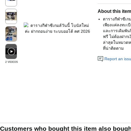
About this ite
ตารางกีฬาซีเกม
เพียงแค่ลงทะเบ
และการเดิมพัน
ฟรี ไม่ต้องฝาก
ล่าสุดในหมวดหมู
ที่น่าติดตาม
Report an issue
2 VIDEOS
Customers who bought this item also bough