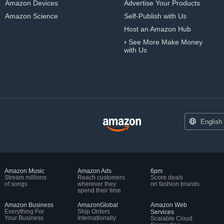
Amazon Devices
Advertise Your Products
Amazon Science
Self-Publish with Us
Host an Amazon Hub
›
See More Make Money
with Us
English
Amazon Music
Amazon Ads
6pm
Stream millions
Reach customers
Score deals
of songs
wherever they
on fashion brands
spend their time
Amazon Business
AmazonGlobal
Amazon Web
Everything For
Ship Orders
Services
Your Business
Internationally
Scalable Cloud