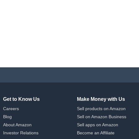
Get to Know Us
Make Money with Us
Careers
Sell products on Amazon
Blog
Sell on Amazon Business
About Amazon
Sell apps on Amazon
Investor Relations
Become an Affiliate