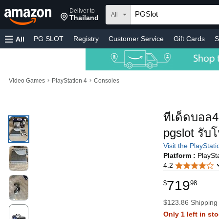
Deliver to
All
Thailand
PG SLOT
Registry
Customer Service
Gift Cards
S
All
›
›
Video Games
PlayStation 4
Consoles
ทีเด็ดบอล4
pgslot รับ
Visit the PlayStat
Platform :
PlaySt
4.2
719
$
98
$123.86 Shipping
Only 1 left in st