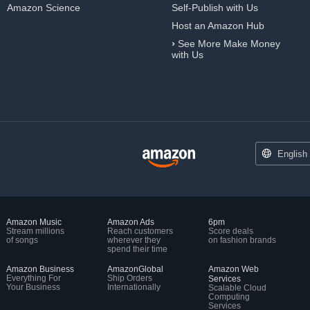
Amazon Science
Self-Publish with Us
Host an Amazon Hub
›
See More Make Money
with Us
English
Amazon Music
Amazon Ads
6pm
Stream millions
Reach customers
Score deals
of songs
wherever they
on fashion brands
spend their time
Amazon Business
AmazonGlobal
Amazon Web
Everything For
Ship Orders
Services
Your Business
Internationally
Scalable Cloud
Computing
Services