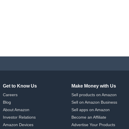
Get to Know Us
Make Money with Us
Careers
Sell products on Amazon
Blog
Sell on Amazon Business
About Amazon
Sell apps on Amazon
Investor Relations
Become an Affiliate
Amazon Devices
Advertise Your Products