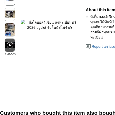
About this ite
ทีเด็ดบอล4เซีย
ทุกเกมได้ทันที ไ
คุณก็สามารถเลือ
สายกีฬาทุกประ
ทะเบียน
Report an issue
2 VIDEOS
Customers who bought this item also bough