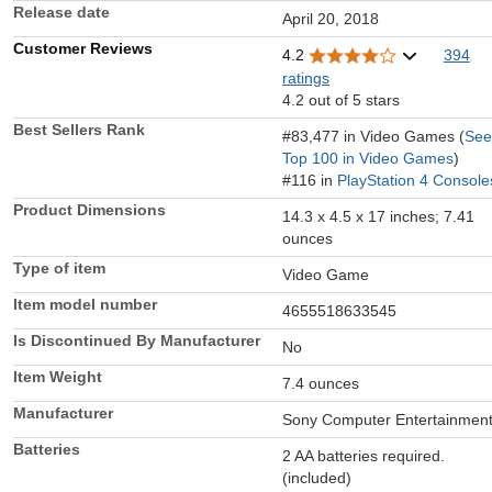
Release date
April 20, 2018
Customer Reviews
4.2
394
ratings
4.2 out of 5 stars
Best Sellers Rank
#83,477 in Video Games (
See
Top 100 in Video Games
)
#116 in
PlayStation 4 Console
Product Dimensions
14.3 x 4.5 x 17 inches; 7.41
ounces
Type of item
Video Game
Item model number
4655518633545
Is Discontinued By Manufacturer
No
Item Weight
7.4 ounces
Manufacturer
Sony Computer Entertainmen
Batteries
2 AA batteries required.
(included)