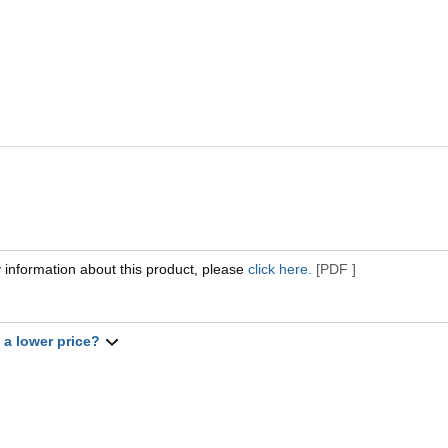
 information about this product, please
click here.
[PDF ]
t a lower price?