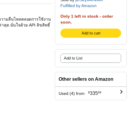
Fulfilled by Amazon
Only 1 left in stock - order
อมความลื่นไหลตลอดการใช้งาน
soon.
สุด มั่นใจด้วย API ลิขสิทธิ์
Add to cart
Add to List
Other sellers on Amazon
$
335
99
Used (4) from