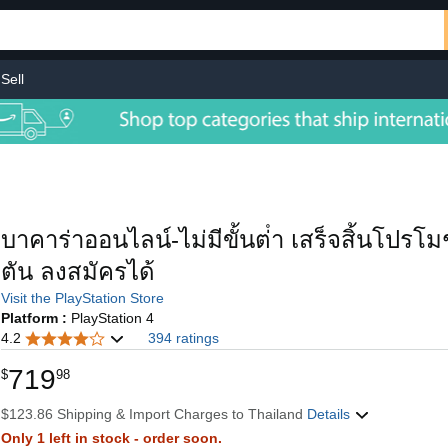
Sell
บาคาร่าออนไลน์-ไม่มีขั้นต่ํา เสร็จสิ้นโปรโ
ตัน ลงสมัครได้
Visit the PlayStation Store
Platform :
PlayStation 4
4.2
394 ratings
719
$
98
$123.86 Shipping & Import Charges to Thailand
Details
Only 1 left in stock - order soon.