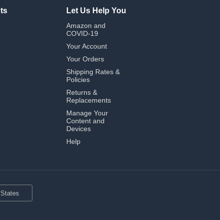
ts
Let Us Help You
Amazon and
COVID-19
Your Account
Your Orders
Shipping Rates &
Policies
Returns &
Replacements
Manage Your
Content and
Devices
Help
 States