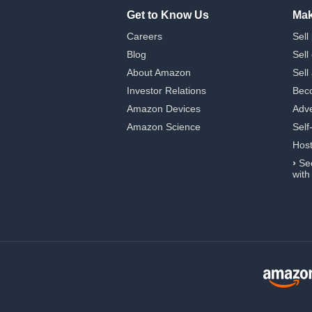
Get to Know Us
Mak
Careers
Sell
Blog
Sell
About Amazon
Sell
Investor Relations
Beco
Amazon Devices
Adve
Amazon Science
Self
Hos
›
Se
with