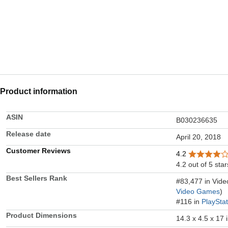
Product information
ASIN
B030236635
Release date
April 20, 2018
Customer Reviews
4.2
4.2 out of 5 star
Best Sellers Rank
#83,477 in Vid
Video Games
)
#116 in
PlaySta
Product Dimensions
14.3 x 4.5 x 17