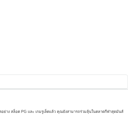
ิตอย่าง สล็อต PG และ เกมรูเล็ตแล้ว คุณยังสามารถร่วมลุ้นในตลาดกีฬาสุดมันส์