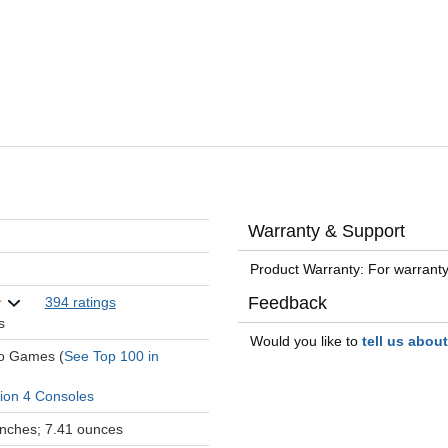
Warranty & Support
Product Warranty: For warranty
Feedback
394 ratings
s
Would you like to
tell us abou
eo Games (
See Top 100 in
tion 4 Consoles
 inches; 7.41 ounces