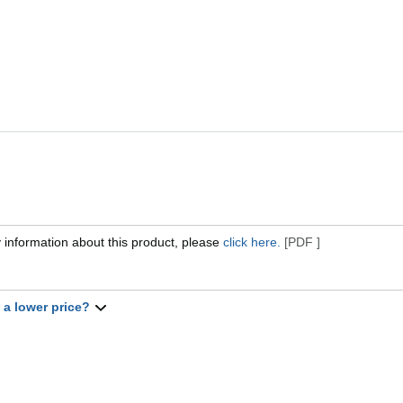
 information about this product, please
click here.
[PDF ]
t a lower price?