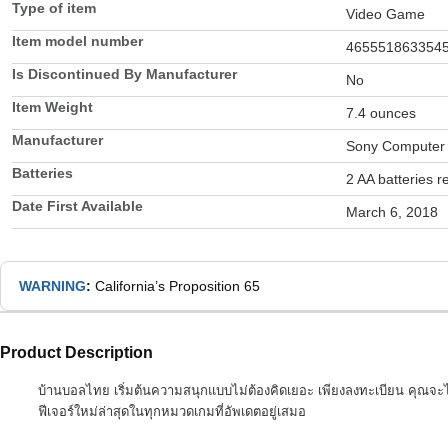
Type of item
Video Game
Item model number
465551863354
Is Discontinued By Manufacturer
No
Item Weight
7.4 ounces
Manufacturer
Sony Computer 
Batteries
2 AA batteries r
Date First Available
March 6, 2018
WARNING
:
California’s Proposition 65
Product Description
บ้านบอลไทย เริ่มต้นความสนุกแบบไม่ต้องคิดเยอะ เพียงลงทะเบียน คุณจะได
ฟีเจอร์ใหม่ล่าสุดในทุกหมวดเกมที่อัพเดตอยู่เสมอ