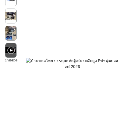
2 VIDEOS