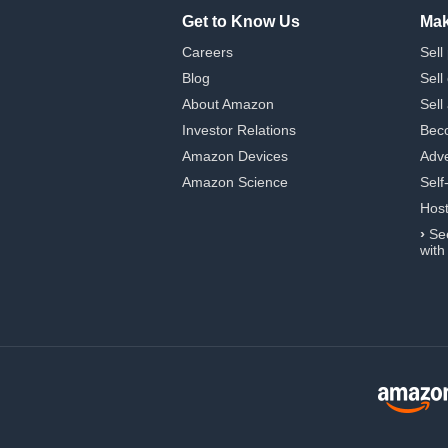
Get to Know Us
Mak
Careers
Sell
Blog
Sell
About Amazon
Sell
Investor Relations
Beco
Amazon Devices
Adve
Amazon Science
Self
Hos
›
Se
with