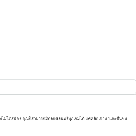
งไม่ได้สมัคร คุณก็สามารถมิดลองเล่นฟรีทุกเกมได้ แค่คลิกเข้ามาและชื่นชม