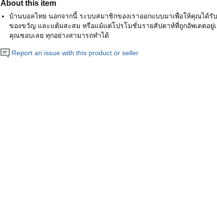
About this item
บ้านบอลไทย นอกจากนี้ ระบบสมาชิกของเราออกแบบมาเพื่อให้คุณได้รับป
ของขวัญ และแต้มสะสม หรือแม้แต่โปรโมชั่นรายสัปดาห์ที่ถูกอัพเดตอยู่
คุณชอบเลย ทุกอย่างสามารถทำได้
Report an issue with this product or seller