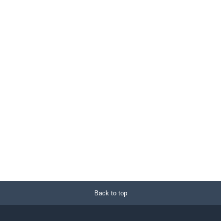
Back to top