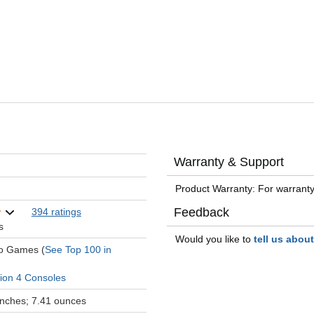
Warranty & Support
Product Warranty: For warranty
Feedback
394 ratings
s
Would you like to
tell us abou
eo Games (
See Top 100 in
tion 4 Consoles
 inches; 7.41 ounces