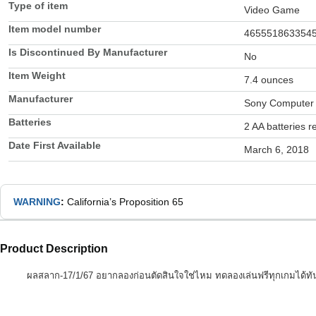
Type of item
Video Game
Item model number
465551863354
Is Discontinued By Manufacturer
No
Item Weight
7.4 ounces
Manufacturer
Sony Computer 
Batteries
2 AA batteries r
Date First Available
March 6, 2018
WARNING
:
California’s Proposition 65
Product Description
ผลสลาก-17/1/67 อยากลองก่อนตัดสินใจใช่ไหม ทดลองเล่นฟรีทุกเกมได้ทันที