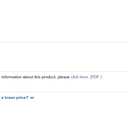
 information about this product, please
click here.
[PDF ]
t a lower price?