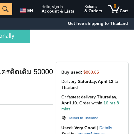
0
Returns
Hello, sign in
EN
& Orders
Cart
Account & Lists
Get free shipping to Thailand
เครดิตเดิม 50000
Buy used:
$860.85
Delivery
Saturday, April 12
to
Thailand
Or fastest delivery
Thursday,
April 10
. Order within
16 hrs 8
mins
Deliver to
Thailand
Used: Very Good
|
Details
Sold by
jerseys4thewin