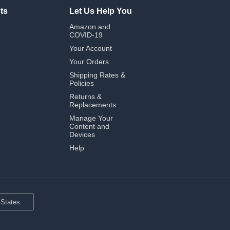
ts
Let Us Help You
Amazon and
COVID-19
Your Account
Your Orders
Shipping Rates &
Policies
Returns &
Replacements
Manage Your
Content and
Devices
Help
 States