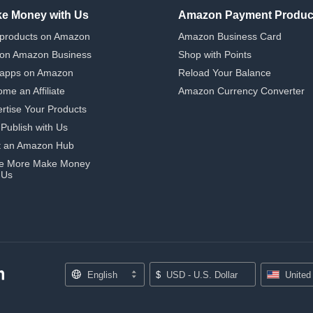
e Money with Us
Amazon Payment Produc
 products on Amazon
Amazon Business Card
 on Amazon Business
Shop with Points
 apps on Amazon
Reload Your Balance
me an Affiliate
Amazon Currency Converter
rtise Your Products
-Publish with Us
t an Amazon Hub
e More Make Money
 Us
English
$
USD - U.S. Dollar
United