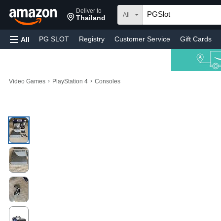
Deliver to
All
Thailand
PG SLOT
Registry
Customer Service
Gift Cards
All
›
›
Video Games
PlayStation 4
Consoles