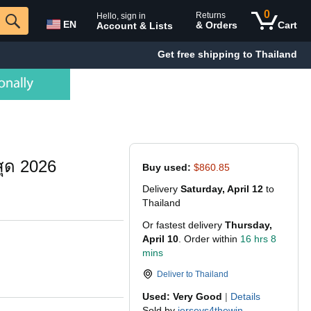
0
Returns
Hello, sign in
EN
& Orders
Cart
Account & Lists
Get free shipping to Thailand
สุด 2026
Buy used:
$860.85
Delivery
Saturday, April 12
to
Thailand
Or fastest delivery
Thursday,
April 10
. Order within
16 hrs 8
mins
Deliver to
Thailand
Used: Very Good
|
Details
Sold by
jerseys4thewin