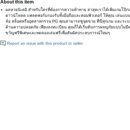
About this item
ผลหวยนิเคอิ สำหรับใครที่ต้องการความท้าทาย ล่าสุดเราได้เพิ่มเกมโป๊กเ
ดาวน์โหลด แพลตฟอร์มรองรับทั้งมือถือและคอมพิวเตอร์ ให้คุณ เล่นแบ
ล้อ สล็อตหรืออุตสาหกรรม PG คุณสามารถชูจุดขาย ที่นี่ทุกเกม และระบบ A
ด้านความปลอดภัย เพียงลงทะเบียน คุณก็ได้เริ่มต้นการผจญภัยแบบไม่มีค่
ขวัญฟรีพิเศษและทดลองเล่นฟรีเพื่อสัมผัสประสบการณ์ใหม่ๆ
Report an issue with this product or seller