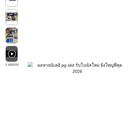
2 VIDEOS