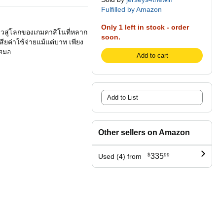
Fulfilled by Amazon
Only 1 left in stock - order
าวสู่โลกของเกมคาสิโนที่หลาก
soon.
สียค่าใช้จ่ายแม้แต่บาท เพียง
เสมอ
Add to cart
Add to List
Other sellers on Amazon
$
335
99
Used (4) from