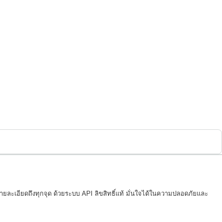
ายละเอียดถึงทุกจุด ด้วยระบบ API ลิขสิทธิ์แท้ มั่นใจได้ในความปลอดภัยและ