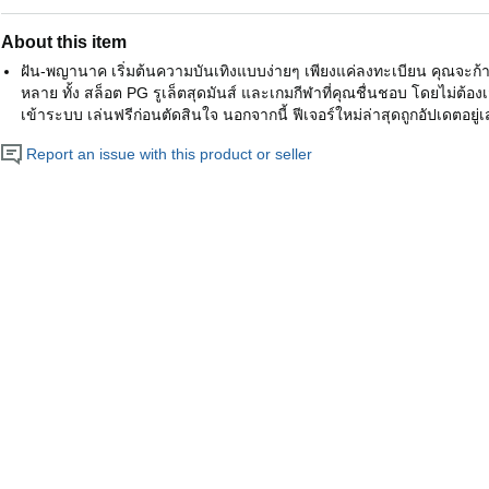
About this item
ฝัน-พญานาค เริ่มต้นความบันเทิงแบบง่ายๆ เพียงแค่ลงทะเบียน คุณจะก้
หลาย ทั้ง สล็อต PG รูเล็ตสุดมันส์ และเกมกีฬาที่คุณชื่นชอบ โดยไม่ต้องเ
เข้าระบบ เล่นฟรีก่อนตัดสินใจ นอกจากนี้ ฟีเจอร์ใหม่ล่าสุดถูกอัปเดตอยู่
Report an issue with this product or seller