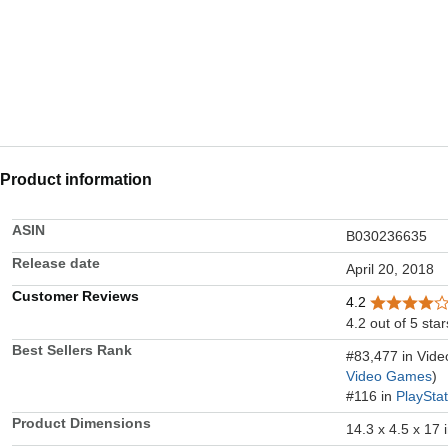
Product information
ASIN
B030236635
Release date
April 20, 2018
Customer Reviews
4.2
4.2 out of 5 star
Best Sellers Rank
#83,477 in Vid
Video Games
)
#116 in
PlaySta
Product Dimensions
14.3 x 4.5 x 17