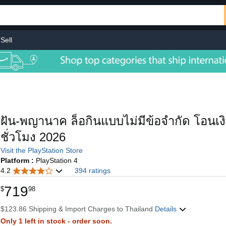
Sell
ฝัน-พญานาค ล็อกินแบบไม่มีข้อจำกัด โอนเง
ชั่วโมง 2026
Visit the PlayStation Store
Platform :
PlayStation 4
4.2
394 ratings
719
$
98
$123.86 Shipping & Import Charges to Thailand
Details
Only 1 left in stock - order soon.