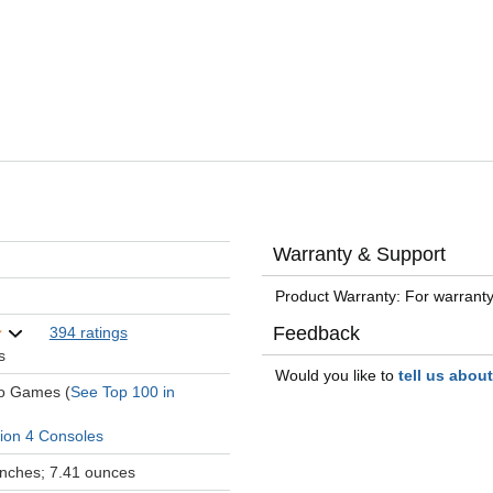
Warranty & Support
Product Warranty: For warranty
Feedback
394 ratings
s
Would you like to
tell us abou
eo Games (
See Top 100 in
tion 4 Consoles
 inches; 7.41 ounces