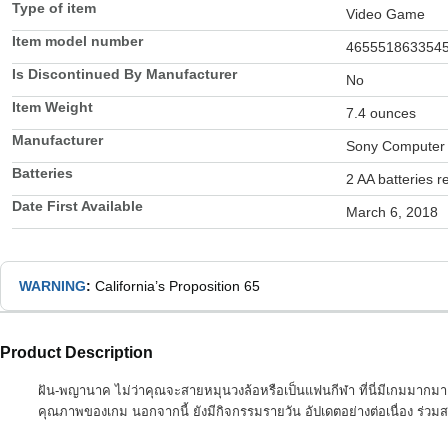
Type of item
Video Game
Item model number
465551863354
Is Discontinued By Manufacturer
No
Item Weight
7.4 ounces
Manufacturer
Sony Computer 
Batteries
2 AA batteries r
Date First Available
March 6, 2018
WARNING
:
California’s Proposition 65
Product Description
ฝัน-พญานาค ไม่ว่าคุณจะสายหมุนวงล้อหรือเป็นแฟนกีฬา ที่นี่มีเกมมากมาย
คุณภาพของเกม นอกจากนี้ ยังมีกิจกรรมรายวัน อัปเดตอย่างต่อเนื่อง ร่วม