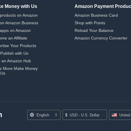
e Money with Us
Amazon Payment Produc
 products on Amazon
Amazon Business Card
 on Amazon Business
Shop with Points
 apps on Amazon
Reload Your Balance
me an Affiliate
Amazon Currency Converter
rtise Your Products
-Publish with Us
t an Amazon Hub
e More Make Money
 Us
English
$
USD - U.S. Dollar
United