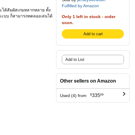
Fulfilled by Amazon
ะได้สัมผัสเกมหลากหลาย ทั้ง
ข้าระบบ ก็สามารถทดลองเล่นได้
Only 1 left in stock - order
soon.
Add to cart
Add to List
Other sellers on Amazon
$
335
99
Used (4) from