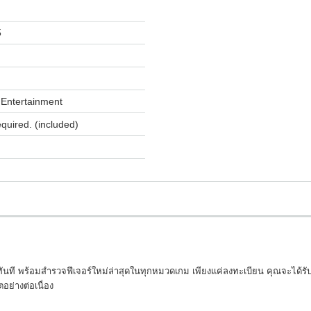
5
Entertainment
equired. (included)
ันที พร้อมสำรวจฟีเจอร์ใหม่ล่าสุดในทุกหมวดเกม เพียงแค่ลงทะเบียน คุณจะได้รับ
อย่างต่อเนื่อง