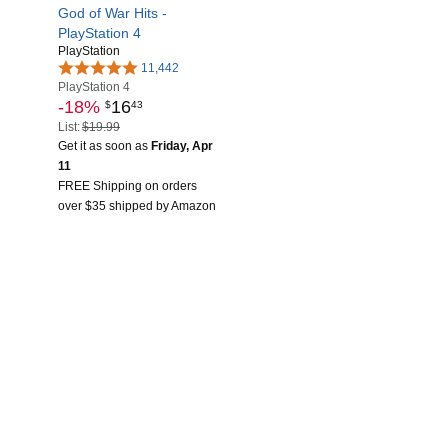
God of War Hits -
PlayStation 4
PlayStation
11,442
PlayStation 4
-18%
16
$
43
List:
$19.99
Get it as soon as
Friday, Apr
11
FREE Shipping on orders
over $35 shipped by Amazon