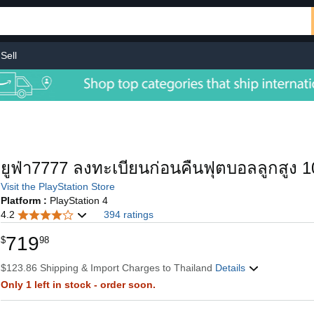
Sell
ยูฟ่า7777 ลงทะเบียนก่อนคืนฟุตบอลลูกสูง
Visit the PlayStation Store
Platform :
PlayStation 4
4.2
394 ratings
719
$
98
$123.86 Shipping & Import Charges to Thailand
Details
Only 1 left in stock - order soon.