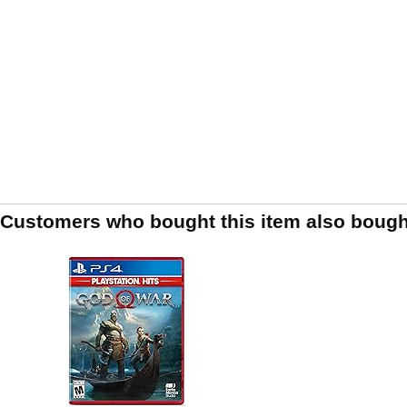
Customers who bought this item also bough