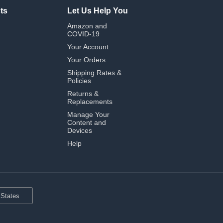
ts
Let Us Help You
Amazon and
COVID-19
Your Account
Your Orders
Shipping Rates &
Policies
Returns &
Replacements
Manage Your
Content and
Devices
Help
 States