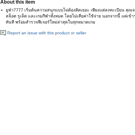
About this item
ยูฟ่า7777 เริ่มต้นความสนุกแบบไม่ต้องคิดเยอะ เพียงแค่ลงทะเบียน คุณจ
สล็อต รูเล็ต และเกมกีฬาทั้งหมด โดยไม่เสียค่าใช้จ่าย นอกจากนี้ แค่เ
ทันที พร้อมสำรวจฟีเจอร์ใหม่ล่าสุดในทุกหมวดเกม
Report an issue with this product or seller