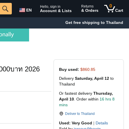
0
Returns
Hello, sign in
EN
& Orders
Cart
Account & Lists
Get free shipping to Thailand
 1000บาท 2026
Buy used:
$860.85
Delivery
Saturday, April 12
to
Thailand
Or fastest delivery
Thursday,
April 10
. Order within
16 hrs 8
mins
Deliver to
Thailand
Used: Very Good
|
Details
Sold by
jerseys4thewin