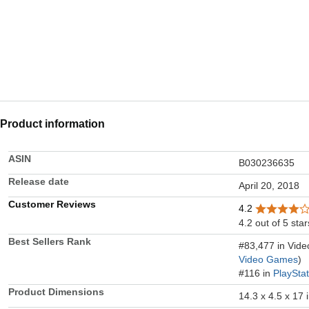
Product information
ASIN
B030236635
Release date
April 20, 2018
Customer Reviews
4.2
4.2 out of 5 star
Best Sellers Rank
#83,477 in Vid
Video Games
)
#116 in
PlaySta
Product Dimensions
14.3 x 4.5 x 17