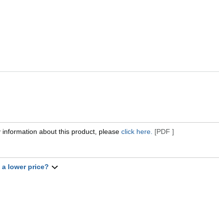
 information about this product, please
click here.
[PDF ]
t a lower price?