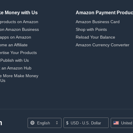
e Money with Us
Amazon Payment Produc
 products on Amazon
Amazon Business Card
 on Amazon Business
Shop with Points
 apps on Amazon
Reload Your Balance
me an Affiliate
Amazon Currency Converter
rtise Your Products
-Publish with Us
t an Amazon Hub
e More Make Money
 Us
English
$
USD - U.S. Dollar
United