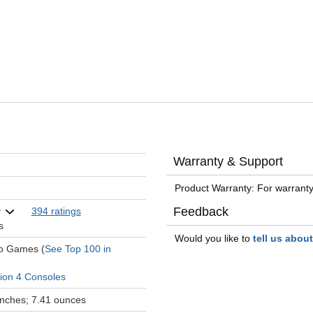
Warranty & Support
Product Warranty: For warranty
Feedback
394 ratings
s
Would you like to
tell us abou
eo Games (
See Top 100 in
tion 4 Consoles
 inches; 7.41 ounces