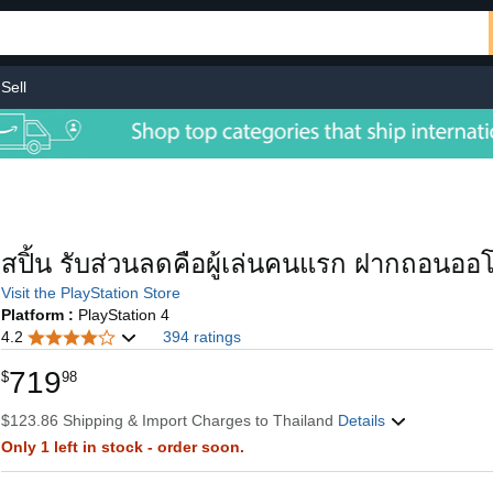
Sell
สปิ้น รับส่วนลดคือผู้เล่นคนแรก ฝากถอนออโ
Visit the PlayStation Store
Platform :
PlayStation 4
4.2
394 ratings
719
$
98
$123.86 Shipping & Import Charges to Thailand
Details
Only 1 left in stock - order soon.