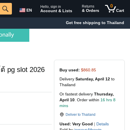
0
Returns
Hello, sign in
EN
& Orders
Cart
Account & Lists
Get free shipping to Thailand
ต้ pg slot 2026
Buy used:
$860.85
Delivery
Saturday, April 12
to
Thailand
Or fastest delivery
Thursday,
April 10
. Order within
16 hrs 8
mins
Deliver to
Thailand
Used: Very Good
|
Details
Sold by
jerseys4thewin