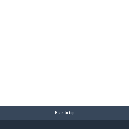
Back to top