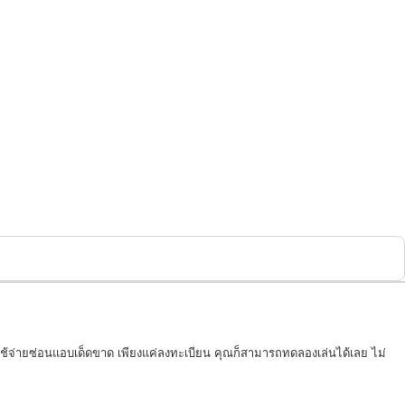
ค่าใช้จ่ายซ่อนแอบเด็ดขาด เพียงแค่ลงทะเบียน คุณก็สามารถทดลองเล่นได้เลย ไม่