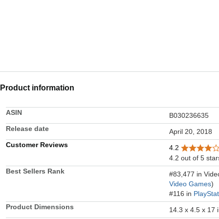
Product information
ASIN
B030236635
Release date
April 20, 2018
Customer Reviews
4.2
4.2 out of 5 star
Best Sellers Rank
#83,477 in Vid
Video Games
)
#116 in
PlaySta
Product Dimensions
14.3 x 4.5 x 17