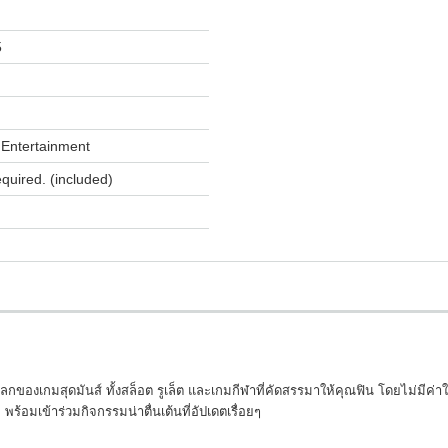
5
Entertainment
equired. (included)
ู่โลกของเกมสุดมันส์ ทั้งสล็อต รูเล็ต และเกมกีฬาที่คัดสรรมาให้คุณฟิน โดยไม่มี
อมเข้าร่วมกิจกรรมน่าตื่นเต้นที่อัปเดตเรื่อยๆ