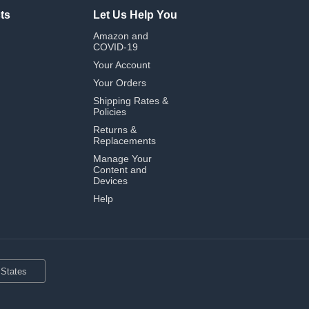
ts
Let Us Help You
Amazon and
COVID-19
Your Account
Your Orders
Shipping Rates &
Policies
Returns &
Replacements
Manage Your
Content and
Devices
Help
 States