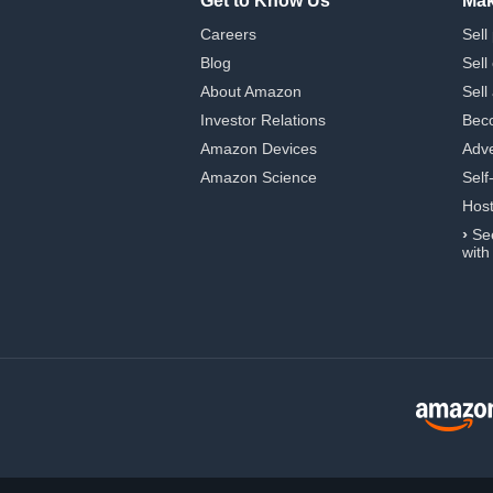
Get to Know Us
Mak
Careers
Sell
Blog
Sell
About Amazon
Sell
Investor Relations
Beco
Amazon Devices
Adve
Amazon Science
Self
Hos
›
Se
with