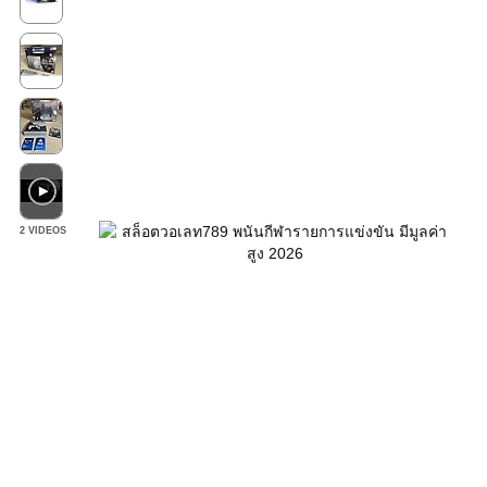
2 VIDEOS