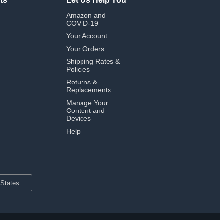
ts
Let Us Help You
Amazon and
COVID-19
Your Account
Your Orders
Shipping Rates &
Policies
Returns &
Replacements
Manage Your
Content and
Devices
Help
 States