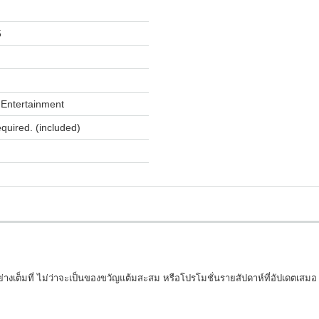
5
Entertainment
equired. (included)
างเต็มที่ ไม่ว่าจะเป็นของขวัญแต้มสะสม หรือโปรโมชั่นรายสัปดาห์ที่อัปเดตเส