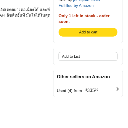
Fulfilled by Amazon
ปเดตอย่างต่อเนื่องได้ และที่
PI ลิขสิทธิ์แท้ มั่นใจได้ในสุด
Only 1 left in stock - order
soon.
Add to cart
Add to List
Other sellers on Amazon
$
335
99
Used (4) from