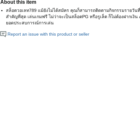
About this item
สล็อตวอเลท789 แม้ยังไม่ได้สมัคร คุณก็สามารถติดตามกิจกรรมรายวันที่อั
สำคัญที่สุด เล่นเกมฟรี ไม่ว่าจะเป็นสล็อตPG หรือรูเล็ต ก็ไม่ต้องฝากเงิน A
ยอดประสบการณ์การเล่น
Report an issue with this product or seller