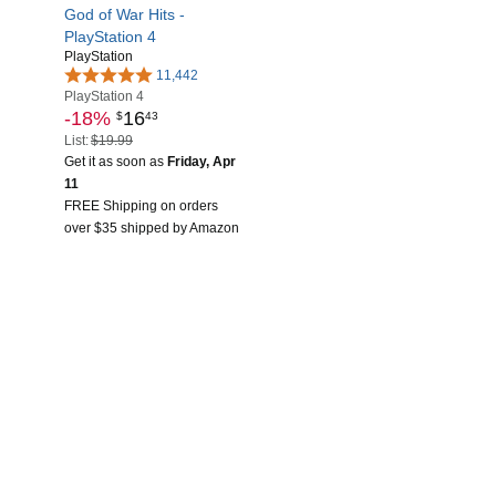
God of War Hits -
PlayStation 4
PlayStation
11,442
PlayStation 4
-18%
16
$
43
List:
$19.99
Get it as soon as
Friday, Apr
11
FREE Shipping on orders
over $35 shipped by Amazon