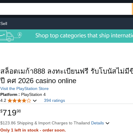
Sell
สล็อตเมก้า888 ลงทะเบียนฟรี รับโบนัสไม่มี
ปี คศ 2026 casino online
Visit the PlayStation Store
Platform :
PlayStation 4
4.2
394 ratings
719
$
98
$123.86 Shipping & Import Charges to Thailand
Details
Only 1 left in stock - order soon.