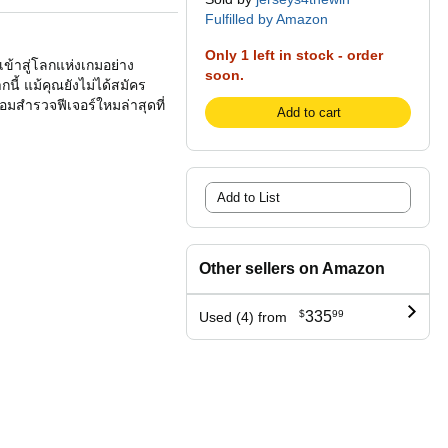
Fulfilled by Amazon
Only 1 left in stock - order
ข้าสู่โลกแห่งเกมอย่าง
soon.
กนี้ แม้คุณยังไม่ได้สมัคร
มสำรวจฟีเจอร์ใหมล่าสุดที่
Add to cart
Add to List
Other sellers on Amazon
$
335
99
Used (4) from