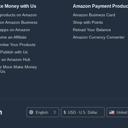
e Money with Us
Amazon Payment Produc
 products on Amazon
Amazon Business Card
 on Amazon Business
Shop with Points
 apps on Amazon
Reload Your Balance
me an Affiliate
Amazon Currency Converter
rtise Your Products
-Publish with Us
t an Amazon Hub
e More Make Money
 Us
English
$
USD - U.S. Dollar
United