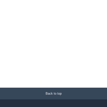
Back to top