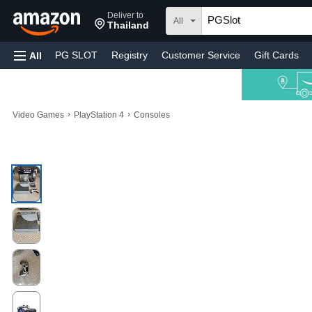
Deliver to
All
Thailand
PG SLOT
Registry
Customer Service
Gift Cards
All
›
›
Video Games
PlayStation 4
Consoles