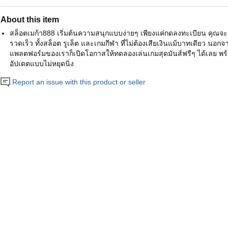
About this item
สล็อตเมก้า888 เริ่มต้นความสนุกแบบง่ายๆ เพียงแค่กดลงทะเบียน คุณจะเ
รวดเร็ว ทั้งสล็อต รูเล็ต และเกมกีฬา ที่ไม่ต้องเสียเงินแม้บาทเดียว นอกจา
แพลตฟอร์มของเราก็เปิดโอกาสให้ทดลองเล่นเกมสุดมันส์ฟรีๆ ได้เลย พร้อ
อัปเดตแบบไม่หยุดนิ่ง
Report an issue with this product or seller