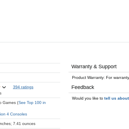
Warranty & Support
Product Warranty: For warranty
Feedback
394 ratings
s
Would you like to
tell us abou
eo Games (
See Top 100 in
tion 4 Consoles
 inches; 7.41 ounces