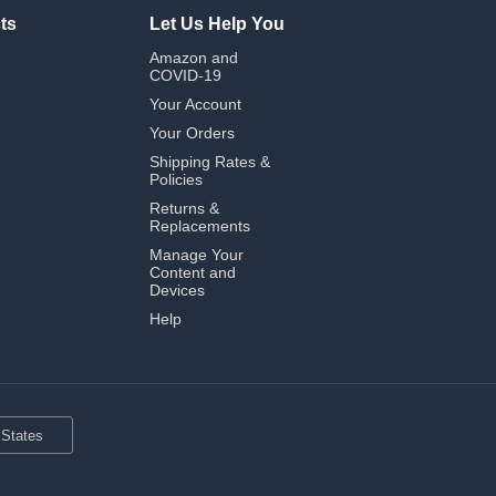
ts
Let Us Help You
Amazon and
COVID-19
Your Account
Your Orders
Shipping Rates &
Policies
Returns &
Replacements
Manage Your
Content and
Devices
Help
 States