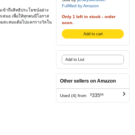
Fulfilled by Amazon
ข้าถึงสิทธิประโยชน์อย่าง
ตเสมอ เพื่อให้ทุกคนมีโอกาส
Only 1 left in stock - order
พร้อมสะสมแต้มไปแลกรางวัลใน
soon.
Add to cart
Add to List
Other sellers on Amazon
$
335
99
Used (4) from