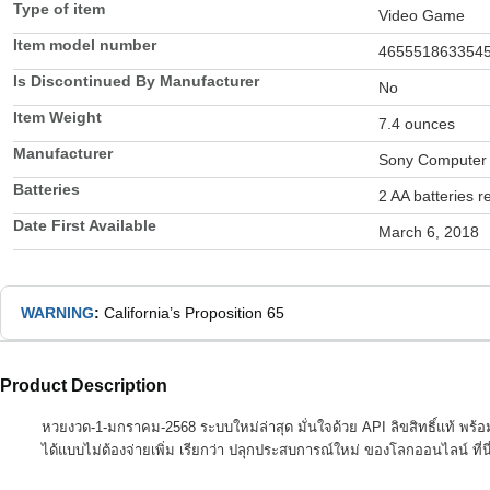
Type of item
Video Game
Item model number
465551863354
Is Discontinued By Manufacturer
No
Item Weight
7.4 ounces
Manufacturer
Sony Computer 
Batteries
2 AA batteries r
Date First Available
March 6, 2018
WARNING
:
California’s Proposition 65
Product Description
หวยงวด-1-มกราคม-2568 ระบบใหม่ล่าสุด มั่นใจด้วย API ลิขสิทธิ์แท้ พร้อมก
ได้แบบไม่ต้องจ่ายเพิ่ม เรียกว่า ปลุกประสบการณ์ใหม่ ของโลกออนไลน์ ที่นี่