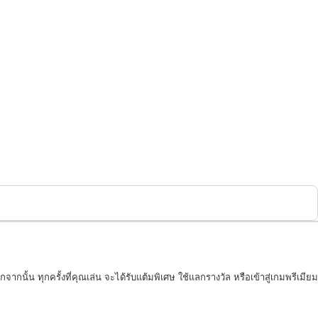
กนั้น ทุกครั้งที่คุณเล่น จะได้รับแต้มพิเศษ ใช้แลกรางวัล หรือเข้าสู่เกมพรีเมียม