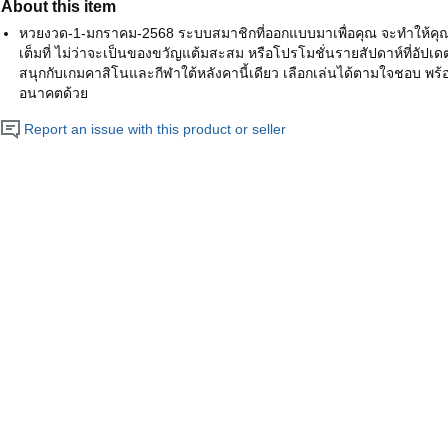
About this item
หวยงวด-1-มกราคม-2568 ระบบสมาชิกที่ออกแบบมาเพื่อคุณ จะทำให้คุณเ
เต็มที่ ไม่ว่าจะเป็นของขวัญแต้มสะสม หรือโปรโมชั่นรายสัปดาห์ที่อัปเด
สนุกกับเกมคาสิโนและกีฬาใต้หลังคานี้เดียว เลือกเล่นได้ตามใจชอบ 
อนาคตด้วย
Report an issue with this product or seller