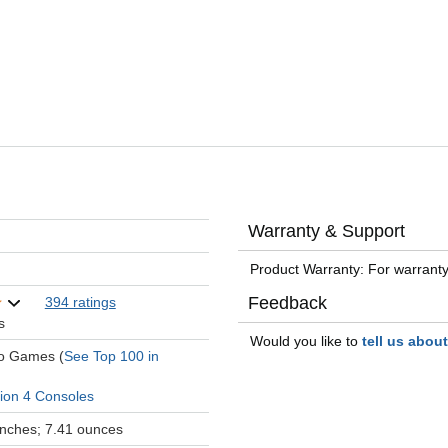
Warranty & Support
Product Warranty: For warranty
Feedback
394 ratings
s
Would you like to
tell us abou
eo Games (
See Top 100 in
tion 4 Consoles
 inches; 7.41 ounces