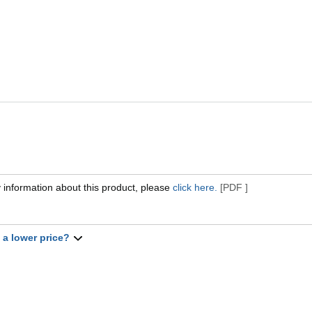
 information about this product, please
click here.
[PDF ]
t a lower price?