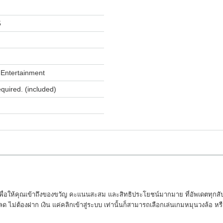
5
Entertainment
equired. (included)
อให้คุณเข้าถึงของขวัญ คะแนนสะสม และสิทธิประโยชน์มากมาย ที่อัพเดตทุกสัปดาห
ลด ไม่ต้องฝาก เงิน แค่คลิกเข้าสู่ระบบ เท่านั้นก็สามารถเลือกเล่นเกมหมุนวงล้อ