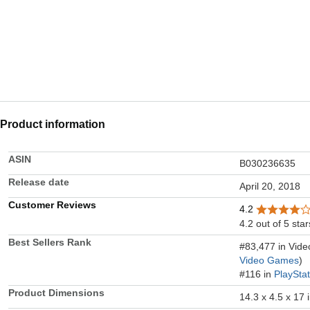
Product information
ASIN
B030236635
Release date
April 20, 2018
Customer Reviews
4.2
4.2 out of 5 star
Best Sellers Rank
#83,477 in Vid
Video Games
)
#116 in
PlaySta
Product Dimensions
14.3 x 4.5 x 17