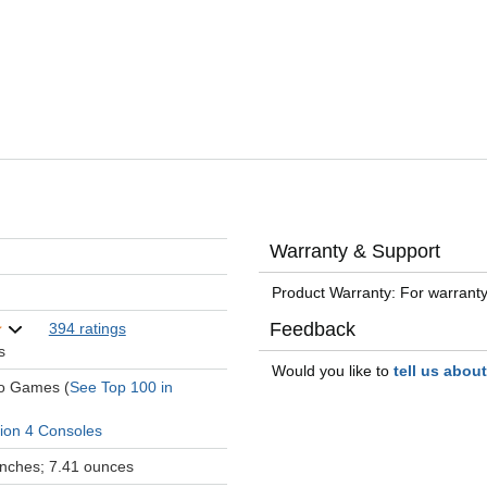
Warranty & Support
Product Warranty: For warranty
Feedback
394 ratings
s
Would you like to
tell us abou
eo Games (
See Top 100 in
tion 4 Consoles
 inches; 7.41 ounces