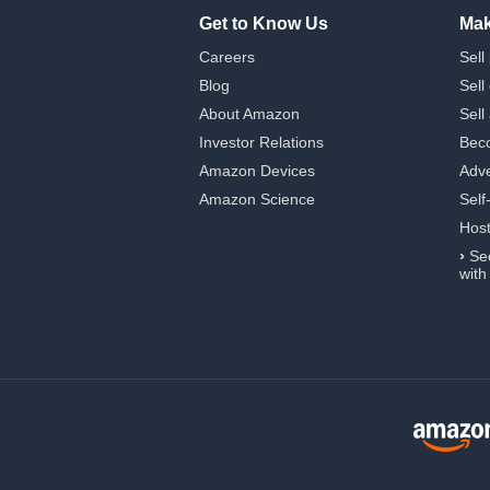
Get to Know Us
Mak
Careers
Sell
Blog
Sell
About Amazon
Sell
Investor Relations
Beco
Amazon Devices
Adve
Amazon Science
Self
Hos
›
Se
with