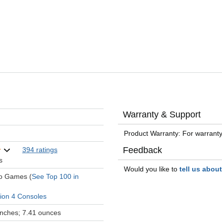
Warranty & Support
Product Warranty: For warranty
Feedback
394 ratings
s
Would you like to
tell us abou
eo Games (
See Top 100 in
tion 4 Consoles
 inches; 7.41 ounces