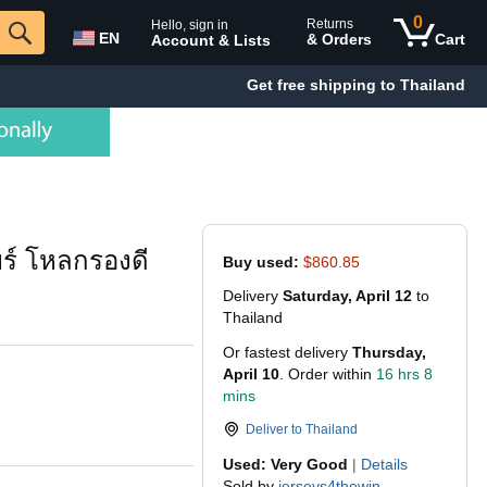
0
Returns
Hello, sign in
EN
& Orders
Cart
Account & Lists
Get free shipping to Thailand
ยร์ โหลกรองดี
Buy used:
$860.85
Delivery
Saturday, April 12
to
Thailand
Or fastest delivery
Thursday,
April 10
. Order within
16 hrs 8
mins
Deliver to
Thailand
Used: Very Good
|
Details
Sold by
jerseys4thewin