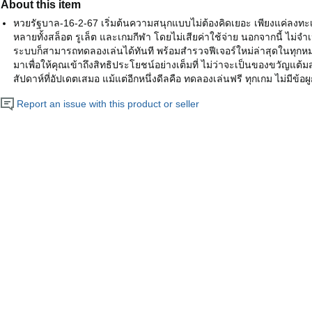
About this item
หวยรัฐบาล-16-2-67 เริ่มต้นความสนุกแบบไม่ต้องคิดเยอะ เพียงแค่ลงทะ
หลายทั้งสล็อต รูเล็ต และเกมกีฬา โดยไม่เสียค่าใช้จ่าย นอกจากนี้ ไม่จำเ
ระบบก็สามารถทดลองเล่นได้ทันที พร้อมสำรวจฟีเจอร์ใหม่ล่าสุดในทุ
มาเพื่อให้คุณเข้าถึงสิทธิประโยชน์อย่างเต็มที่ ไม่ว่าจะเป็นของขวัญแต
สัปดาห์ที่อัปเดตเสมอ แม้แต่อีกหนึ่งดีลคือ ทดลองเล่นฟรี ทุกเกม ไม่มีข้อผ
Report an issue with this product or seller