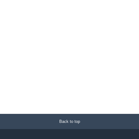
Back to top