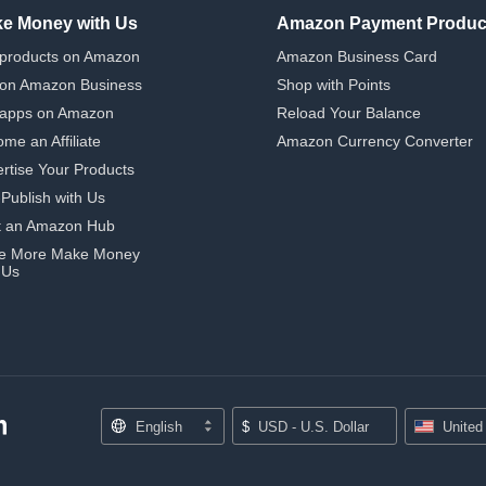
e Money with Us
Amazon Payment Produc
 products on Amazon
Amazon Business Card
 on Amazon Business
Shop with Points
 apps on Amazon
Reload Your Balance
me an Affiliate
Amazon Currency Converter
rtise Your Products
-Publish with Us
t an Amazon Hub
e More Make Money
 Us
English
$
USD - U.S. Dollar
United