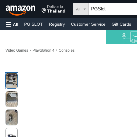
Deliver to
All
Thailand
PG SLOT
Registry
Customer Service
Gift Cards
All
›
›
Video Games
PlayStation 4
Consoles