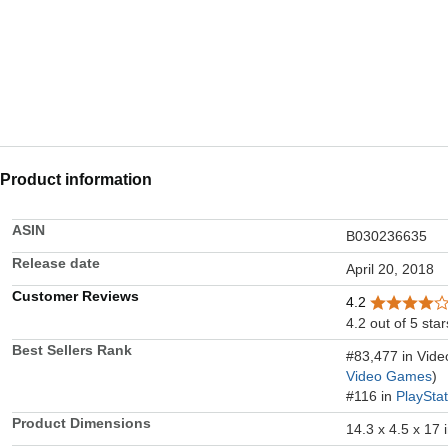
Product information
ASIN
B030236635
Release date
April 20, 2018
Customer Reviews
4.2
4.2 out of 5 star
Best Sellers Rank
#83,477 in Vid
Video Games
)
#116 in
PlaySta
Product Dimensions
14.3 x 4.5 x 17