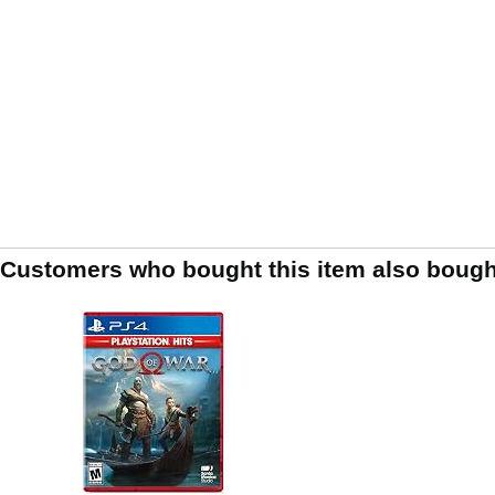
Customers who bought this item also bough