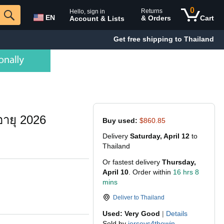
0
Returns
Hello, sign in
EN
& Orders
Cart
Account & Lists
Get free shipping to Thailand
อายุ 2026
Buy used:
$860.85
Delivery
Saturday, April 12
to
Thailand
Or fastest delivery
Thursday,
April 10
. Order within
16 hrs 8
mins
Deliver to
Thailand
Used: Very Good
|
Details
Sold by
jerseys4thewin