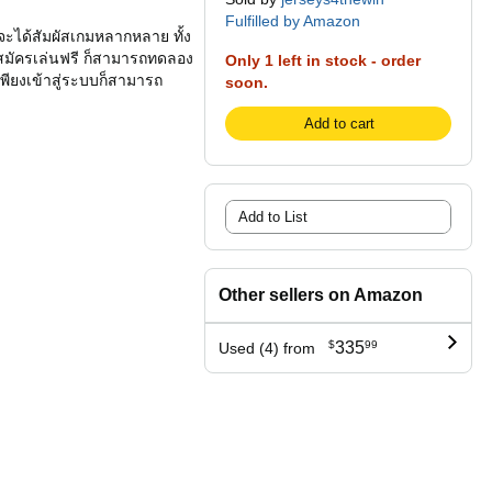
Fulfilled by Amazon
จะได้สัมผัสเกมหลากหลาย ทั้ง
ด้สมัครเล่นฟรี ก็สามารถทดลอง
Only 1 left in stock - order
พียงเข้าสู่ระบบก็สามารถ
soon.
Add to cart
Add to List
Other sellers on Amazon
$
335
99
Used (4) from