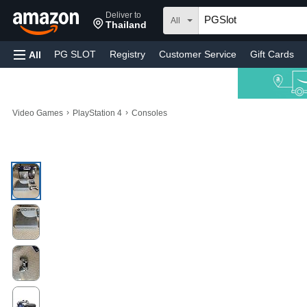
Deliver to
All
Thailand
PG SLOT
Registry
Customer Service
Gift Cards
All
›
›
Video Games
PlayStation 4
Consoles