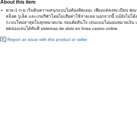
About this item
หวย-1-ก-ย เริ่มต้นความสนุกแบบไม่ต้องคิดเยอะ เพียงแค่ลงทะเบียน คุณ
สล็อต รูเล็ต และเกมกีฬาโดยไม่เสียค่าใช้จ่ายเลย นอกจากนี้ แม้ยังไม่ไ
ระบบใหม่ล่าสุดในทุกหมวดเกม ก่อนตัดสินใจ เล่นแบบไม่มอบหมายเงิน เ
ทดลองเล่นได้ทันที sistemas de slots en línea casino online
Report an issue with this product or seller