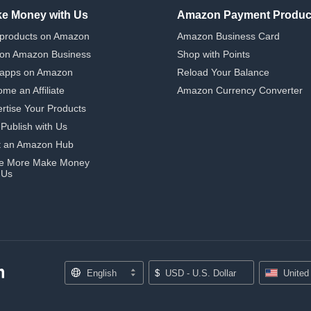
e Money with Us
Amazon Payment Produc
 products on Amazon
Amazon Business Card
 on Amazon Business
Shop with Points
 apps on Amazon
Reload Your Balance
me an Affiliate
Amazon Currency Converter
rtise Your Products
-Publish with Us
t an Amazon Hub
e More Make Money
 Us
English
$
USD - U.S. Dollar
United