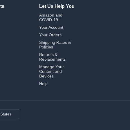
ts
Let Us Help You
Amazon and
COVID-19
Your Account
Your Orders
Shipping Rates &
Policies
Returns &
Replacements
Manage Your
Content and
Devices
Help
 States