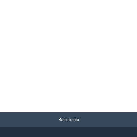
Back to top