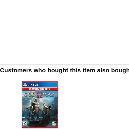
Customers who bought this item also bough