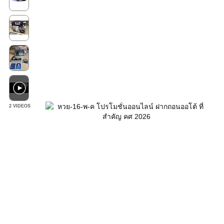
2 VIDEOS