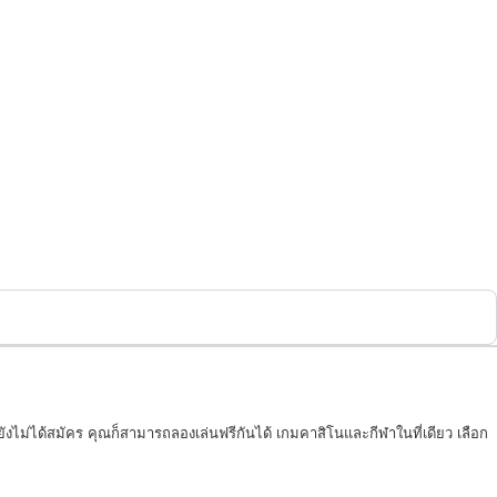
ังไม่ได้สมัคร คุณก็สามารถลองเล่นฟรีกันได้ เกมคาสิโนและกีฬาในที่เดียว เลือก