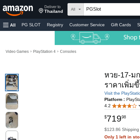
Deliver to
All
Thailand
PG SLOT
Registry
Customer Service
Gift Cards
S
All
›
›
Video Games
PlayStation 4
Consoles
หวย-17-มก
ราคาเพิ่มข
Visit the PlayStat
Platform :
PlaySt
4.2
719
$
98
$123.86 Shipping
Only 1 left in st