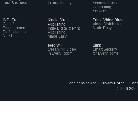
Your Business
Internationally
Scalable Cloud
Computing
Services
IMDbPro
Kindle Direct
Prime Video Direct
Get Info
Video Distribution
Publishing
Entertainment
Made Easy
Indie Digital & Print
Professionals
Publishing
Need
Made Easy
eero WiFi
Blink
Stream 4K Video
Smart Security
in Every Room
for Every Home
Conditions of Use
Privacy Notice
Cons
© 1996-2025, 