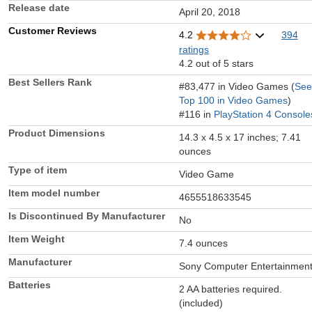
Release date
April 20, 2018
Customer Reviews
4.2
394
ratings
4.2 out of 5 stars
Best Sellers Rank
#83,477 in Video Games (
See
Top 100 in Video Games
)
#116 in
PlayStation 4 Console
Product Dimensions
14.3 x 4.5 x 17 inches; 7.41
ounces
Type of item
Video Game
Item model number
4655518633545
Is Discontinued By Manufacturer
No
Item Weight
7.4 ounces
Manufacturer
Sony Computer Entertainmen
Batteries
2 AA batteries required.
(included)