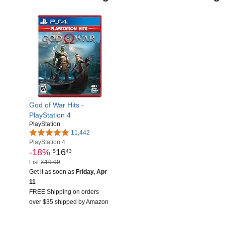
God of War Hits -
PlayStation 4
PlayStation
11,442
PlayStation 4
-18%
16
$
43
List:
$19.99
Get it as soon as
Friday, Apr
11
FREE Shipping on orders
over $35 shipped by Amazon