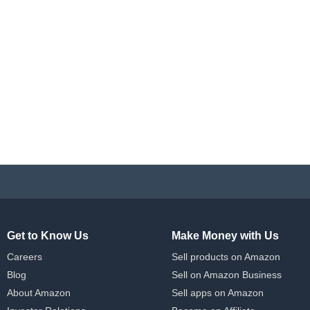
Get to Know Us
Make Money with Us
Careers
Sell products on Amazon
Blog
Sell on Amazon Business
About Amazon
Sell apps on Amazon