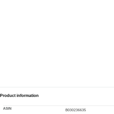
Product information
ASIN
B030236635