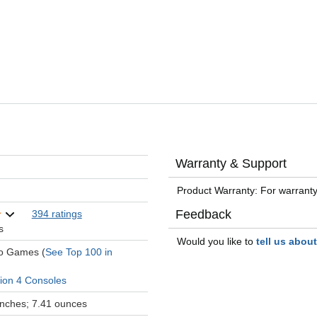
Warranty & Support
Product Warranty: For warranty
Feedback
394 ratings
s
Would you like to
tell us abou
eo Games (
See Top 100 in
tion 4 Consoles
 inches; 7.41 ounces