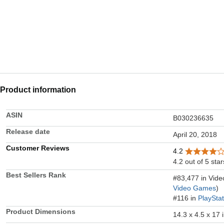
Product information
ASIN
B030236635
Release date
April 20, 2018
Customer Reviews
4.2
4.2 out of 5 star
Best Sellers Rank
#83,477 in Vid
Video Games
)
#116 in
PlaySta
Product Dimensions
14.3 x 4.5 x 17