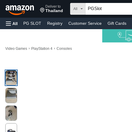
Deliver to
All
Thailand
PG SLOT
Registry
Customer Service
Gift Cards
All
›
›
Video Games
PlayStation 4
Consoles