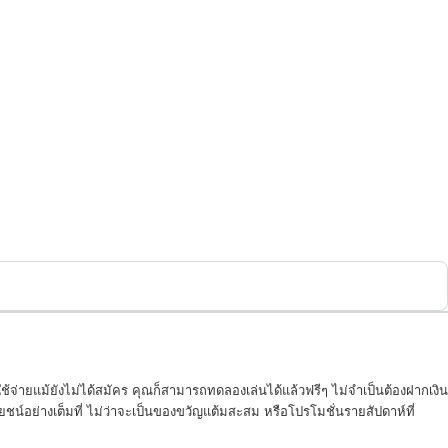
้จ่ายแม้ยังไม่ได้สมัคร คุณก็สามารถทดลองเล่นได้แล้วฟรีๆ ไม่จำเป็นต้องฝากเงิน
น์อย่างเต็มที่ ไม่ว่าจะเป็นของขวัญแต้มสะสม หรือโปรโมชั่นรายสัปดาห์ที่