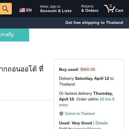
0
Returns
Hello, sign in
EN
& Orders
Cart
Account & Lists
Get free shipping to Thailand
ากถอนออโต้ ที่
Buy used:
$860.85
Delivery
Saturday, April 12
to
Thailand
Or fastest delivery
Thursday,
April 10
. Order within
16 hrs 8
mins
Deliver to
Thailand
Used: Very Good
|
Details
Sold by
jerseys4thewin