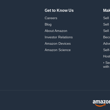
Get to Know Us
Mak
Careers
Sell
Blog
Sell
About Amazon
Sell
Investor Relations
Beco
Amazon Devices
Adve
Amazon Science
Self
Hos
›
Se
with