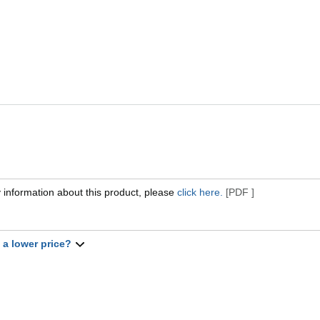
 information about this product, please
click here.
[PDF ]
t a lower price?