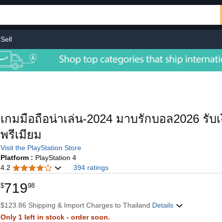
Sell
เกมมือถือน่าเล่น-2024 มาบรักบอล2026 รับเ
พรีเมียม
Visit the PlayStation Store
Platform :
PlayStation 4
4.2
394 ratings
719
$
98
$123.86 Shipping & Import Charges to Thailand
Details
Only 1 left in stock - order soon.