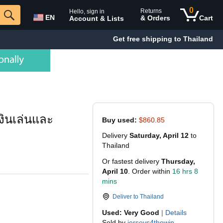
0
Returns
Hello, sign in
EN
& Orders
Cart
Account & Lists
Get free shipping to Thailand
งินเล่นและ
Buy used:
$860.85
Delivery
Saturday, April 12
to
Thailand
Or fastest delivery
Thursday,
April 10
. Order within
16 hrs 8
mins
Deliver to
Thailand
Used: Very Good
|
Details
Sold by
jerseys4thewin