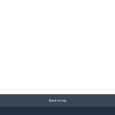
Back to top