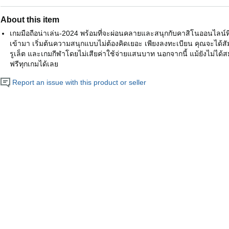
About this item
เกมมือถือน่าเล่น-2024 พร้อมที่จะผ่อนคลายและสนุกกับคาสิโนออนไลน์ที่ไ
เข้ามา เริ่มต้นความสนุกแบบไม่ต้องคิดเยอะ เพียงลงทะเบียน คุณจะได้ส
รูเล็ต และเกมกีฬาโดยไม่เสียค่าใช้จ่ายแสนบาท นอกจากนี้ แม้ยังไม่ได
ฟรีทุกเกมได้เลย
Report an issue with this product or seller