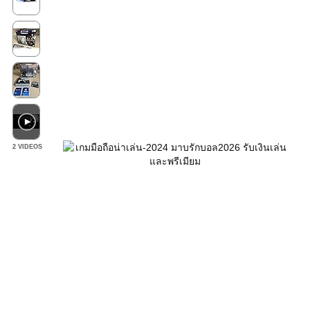
2 VIDEOS