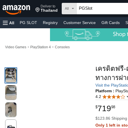
Deliver to
All
Thailand
PG SLOT
Registry
Customer Service
Gift Cards
S
All
›
›
Video Games
PlayStation 4
Consoles
เครดิตฟรี
ทางการฝา
Visit the PlayStat
Platform :
PlaySt
4.2
719
$
98
$123.86 Shipping
Only 1 left in st