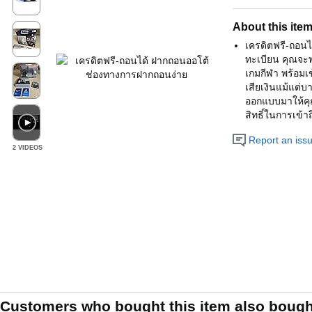
About this ite
เครดิตฟรี-ถอนได
ทะเบียน คุณจะพ
เกมกีฬา พร้อมเข
เสียเงินแม้แต่
ออกแบบมาให้คุ
สิทธิ์ในการเข้า
Report an issue
2 VIDEOS
Customers who bought this item also bough