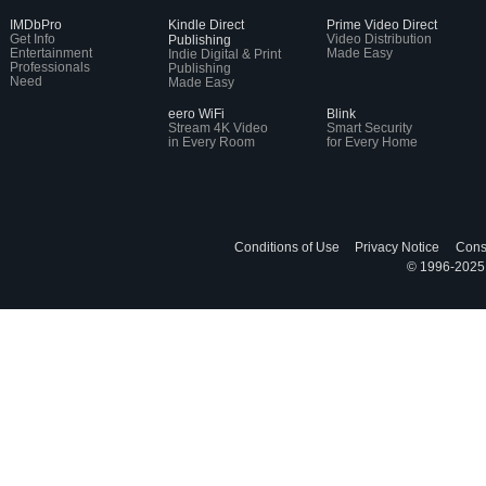
IMDbPro
Kindle Direct
Prime Video Direct
Get Info
Video Distribution
Publishing
Entertainment
Made Easy
Indie Digital & Print
Professionals
Publishing
Need
Made Easy
eero WiFi
Blink
Stream 4K Video
Smart Security
in Every Room
for Every Home
Conditions of Use
Privacy Notice
Cons
© 1996-2025, 