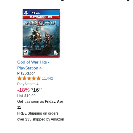
God of War Hits -
PlayStation 4
PlayStation
11,442
PlayStation 4
-18%
16
$
43
List:
$19.99
Get it as soon as
Friday, Apr
11
FREE Shipping on orders
over $35 shipped by Amazon