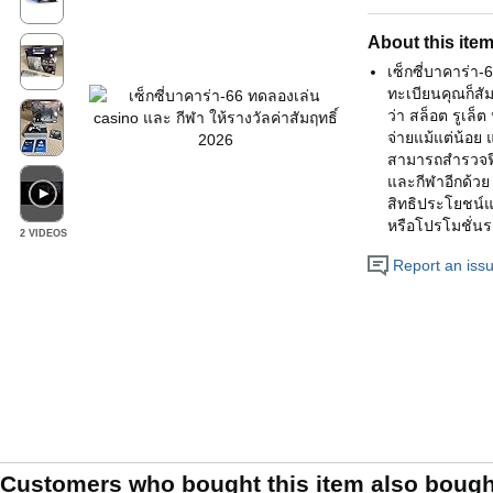
About this ite
เซ็กซี่บาคาร่า-
ทะเบียนคุณก็ส
ว่า สล็อต รูเล็ต
จ่ายแม้แต่น้อย 
สามารถสำรวจฟี
และกีฬาอีกด้วย
สิทธิประโยชน์
หรือโปรโมชั่นรา
2 VIDEOS
Report an issue
Customers who bought this item also bough