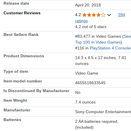
Release date
April 20, 2018
Customer Reviews
4.2
394
ratings
4.2 out of 5 stars
Best Sellers Rank
#83,477 in Video Games (
See
Top 100 in Video Games
)
#116 in
PlayStation 4 Console
Product Dimensions
14.3 x 4.5 x 17 inches; 7.41
ounces
Type of item
Video Game
Item model number
4655518633545
Is Discontinued By Manufacturer
No
Item Weight
7.4 ounces
Manufacturer
Sony Computer Entertainmen
Batteries
2 AA batteries required.
(included)