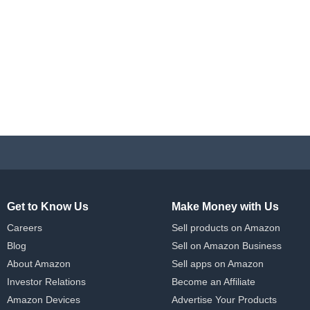
Get to Know Us
Make Money with Us
Careers
Sell products on Amazon
Blog
Sell on Amazon Business
About Amazon
Sell apps on Amazon
Investor Relations
Become an Affiliate
Amazon Devices
Advertise Your Products