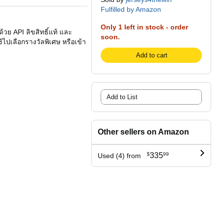
Fulfilled by Amazon
Only 1 left in stock - order
้วย API ลิขสิทธิ์แท้ และ
soon.
้ไปเลือกรางวัลพิเศษ หรือเข้า
Add to cart
Add to List
Other sellers on Amazon
$
335
99
Used (4) from