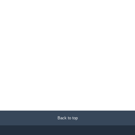
Back to top