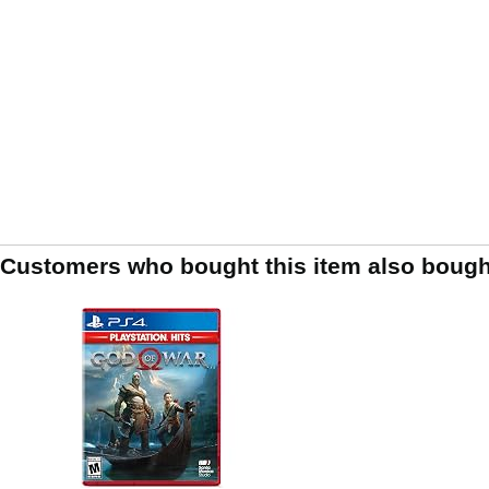
Customers who bought this item also bough