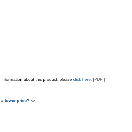
 information about this product, please
click here.
[PDF ]
t a lower price?