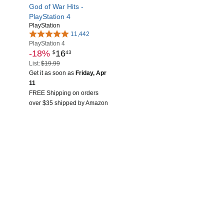
God of War Hits -
PlayStation 4
PlayStation
11,442
PlayStation 4
-18%
16
$
43
List:
$19.99
Get it as soon as
Friday, Apr
11
FREE Shipping on orders
over $35 shipped by Amazon