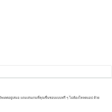
ัพเดตอยู่เสมอ แถมเล่นเกมที่คุณชื่นชอบแบบฟรี ๆ ไม่ต้องโหลดแอป ด้วย