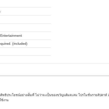
5
Entertainment
equired. (included)
ิทธิประโยชน์อย่างเต็มที่ ไม่ว่าจะเป็นของขวัญแต้มสะสม โปรโมชั่นรายสัปดาห์ อ
ใช้งาน