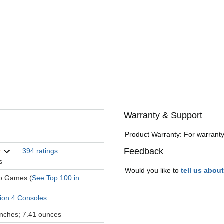
Warranty & Support
Product Warranty: For warranty
Feedback
394 ratings
s
Would you like to
tell us abou
eo Games (
See Top 100 in
tion 4 Consoles
 inches; 7.41 ounces