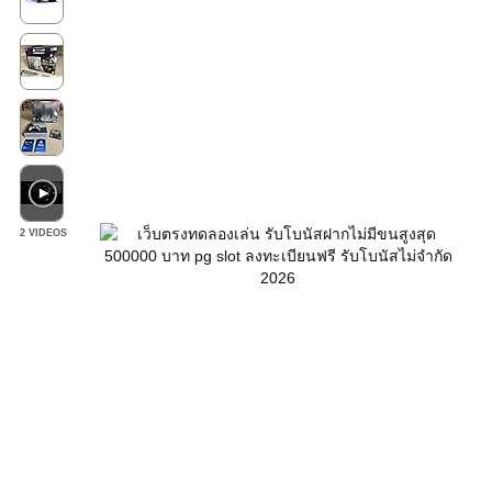
2 VIDEOS