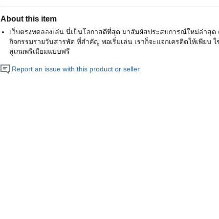
About this item
เว็บตรงทดลองเล่น นี่เป็นโอกาสดีที่สุด มาสัมผัสประสบการณ์ใหม่ล่าสุด ด
กิจกรรมรายวันสารพัด ที่สำคัญ พอเริ่มเล่น เราก็จะแจกเครดิตให้เพียบ ใช
สู่เกมพรีเมียมแบบฟรี
Report an issue with this product or seller