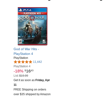
God of War Hits -
PlayStation 4
PlayStation
11,442
PlayStation 4
-18%
16
$
43
List:
$19.99
Get it as soon as
Friday, Apr
11
FREE Shipping on orders
over $35 shipped by Amazon