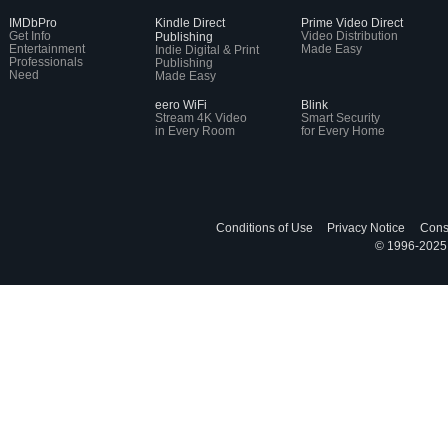
IMDbPro
Kindle Direct
Prime Video Direct
Get Info
Video Distribution
Publishing
Entertainment
Made Easy
Indie Digital & Print
Professionals
Publishing
Need
Made Easy
eero WiFi
Blink
Stream 4K Video
Smart Security
in Every Room
for Every Home
Conditions of Use
Privacy Notice
Cons
© 1996-2025, 