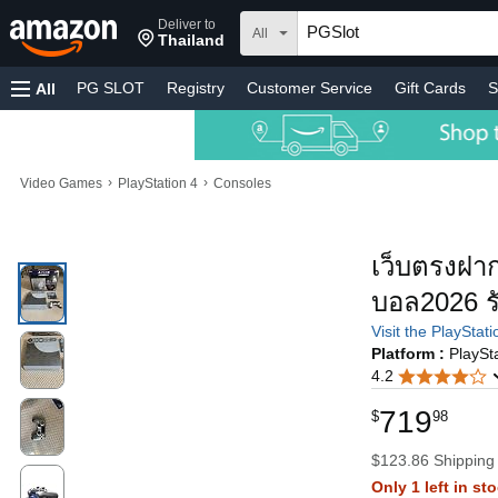
Deliver to
All
Thailand
PG SLOT
Registry
Customer Service
Gift Cards
S
All
›
›
Video Games
PlayStation 4
Consoles
เว็บตรงฝา
บอล2026 รั
Visit the PlayStat
Platform :
PlaySt
4.2
719
$
98
$123.86 Shipping
Only 1 left in st