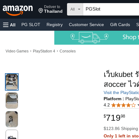
Deliver to
All
Thailand
PG SLOT
Registry
Customer Service
Gift Cards
S
All
›
›
Video Games
PlayStation 4
Consoles
เว็บkubet 
สoccer ไวด
Visit the PlayStat
Platform :
PlaySt
4.2
719
$
98
$123.86 Shipping
Only 1 left in st