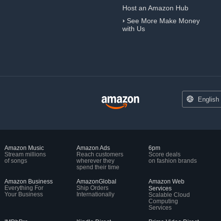
Host an Amazon Hub
›
See More Make Money
with Us
English
Amazon Music
Amazon Ads
6pm
Stream millions
Reach customers
Score deals
of songs
wherever they
on fashion brands
spend their time
Amazon Business
AmazonGlobal
Amazon Web
Everything For
Ship Orders
Services
Your Business
Internationally
Scalable Cloud
Computing
Services