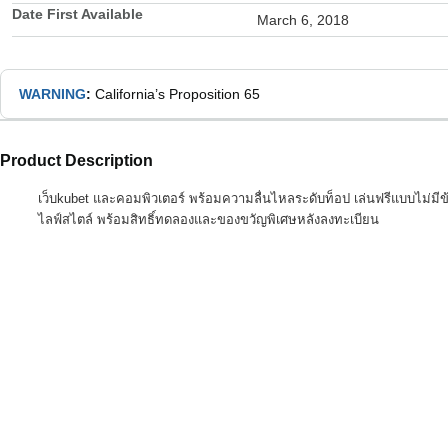
Date First Available
March 6, 2018
WARNING
:
California’s Proposition 65
Product Description
เว็บkubet และคอมพิวเตอร์ พร้อมความลื่นไหลระดับท็อป เล่นฟรีแบบไม่มีข้
ไลฟ์สไตล์ พร้อมสิทธิ์ทดลองและของขวัญพิเศษหลังลงทะเบียน