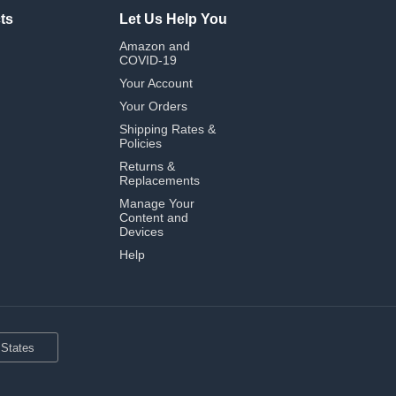
ts
Let Us Help You
Amazon and
COVID-19
Your Account
Your Orders
Shipping Rates &
Policies
Returns &
Replacements
Manage Your
Content and
Devices
Help
 States