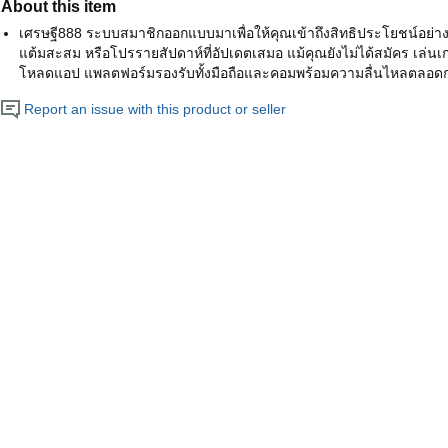
About this item
เศรษฐี888 ระบบสมาชิกออกแบบมาเพื่อให้คุณเข้าถึงสิทธิประโยชน์อย่างเ
แต้มสะสม หรือโปรรายสัปดาห์ที่อัปเดตเสมอ แม้คุณยังไม่ได้สมัคร เล่นเก
โหลดแอป แพลตฟอร์มรองรับทั้งมือถือและคอมพร้อมความลื่นไหลตลอด
Report an issue with this product or seller