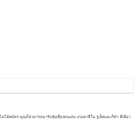
ไม่ได้สมัคร คุณก็สามารถมารับฟังเสียงคนเล่น เกมคาสิโน รูเล็ตและกีฬา ที่เดียว