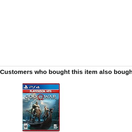
Customers who bought this item also bough