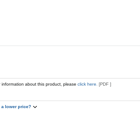
 information about this product, please
click here.
[PDF ]
t a lower price?