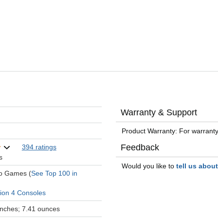
Warranty & Support
Product Warranty: For warranty
Feedback
394 ratings
s
Would you like to
tell us abou
eo Games (
See Top 100 in
tion 4 Consoles
 inches; 7.41 ounces