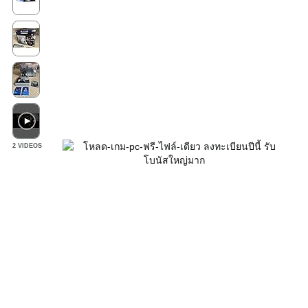
2 VIDEOS