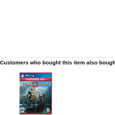
Customers who bought this item also bough