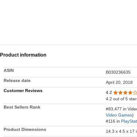
Product information
ASIN
B030236635
Release date
April 20, 2018
Customer Reviews
4.2
4.2 out of 5 star
Best Sellers Rank
#83,477 in Vid
Video Games
)
#116 in
PlaySta
Product Dimensions
14.3 x 4.5 x 17