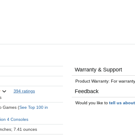
Warranty & Support
Product Warranty: For warranty
Feedback
394 ratings
s
Would you like to
tell us abou
eo Games (
See Top 100 in
tion 4 Consoles
 inches; 7.41 ounces