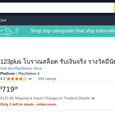
Sell
123plus โบราณสล็อต รับเงินจริง รางวัลมีน
Visit the PlayStation Store
Platform :
PlayStation 4
4.2
394 ratings
719
$
98
$123.86 Shipping & Import Charges to Thailand
Details
Only 1 left in stock - order soon.