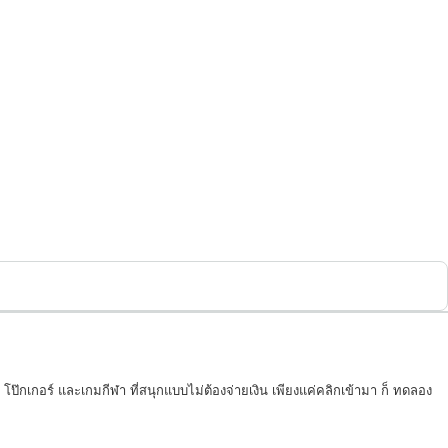
๊กเกอร์ และเกมกีฬา ที่สนุกแบบไม่ต้องจ่ายเงิน เพียงแค่คลิกเข้ามา ก็ ทดลอง