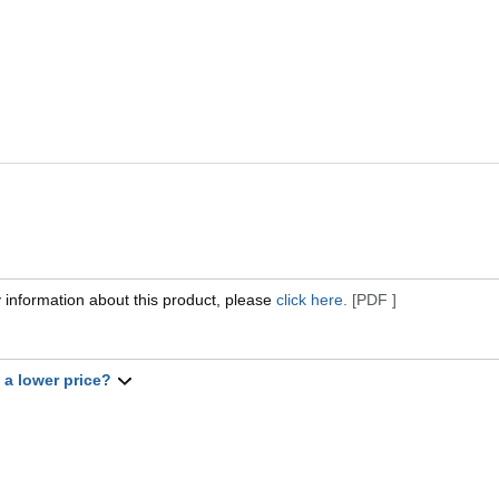
 information about this product, please
click here.
[PDF ]
t a lower price?