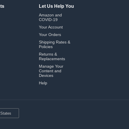
ts
Let Us Help You
Amazon and
COVID-19
Your Account
Your Orders
Shipping Rates &
Policies
Returns &
Replacements
Manage Your
Content and
Devices
Help
 States