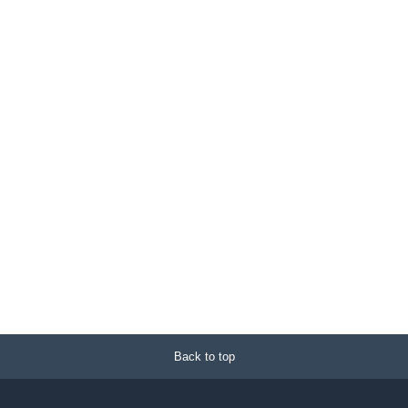
Back to top