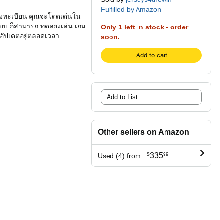
Fulfilled by Amazon
ลงทะเบียน คุณจะโดดเด่นใน
่ระบบ ก็สามารถ ทดลองเล่น เกม
Only 1 left in stock - order
ี่อัปเดตอยู่ตลอดเวลา
soon.
Add to cart
Add to List
Other sellers on Amazon
$
335
99
Used (4) from