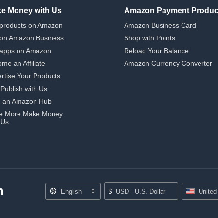
e Money with Us
Amazon Payment Produc
 products on Amazon
Amazon Business Card
 on Amazon Business
Shop with Points
 apps on Amazon
Reload Your Balance
me an Affiliate
Amazon Currency Converter
rtise Your Products
-Publish with Us
t an Amazon Hub
e More Make Money
 Us
English
$
USD - U.S. Dollar
United