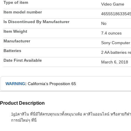
Type of item
Video Game
Item model number
465551863354
Is Discontinued By Manufacturer
No
Item Weight
7.4 ounces
Manufacturer
Sony Computer 
Batteries
2 AA batteries r
Date First Available
March 6, 2018
WARNING
:
California’s Proposition 65
Product Description
1g1คาสิโน ที่นี่มีให้ครบทุกแนวทั้งหมุนวงล้อ คาสิโนออนไลน์ หรือสายกีฬา
การณ์ใหม่ๆ ที่นี่