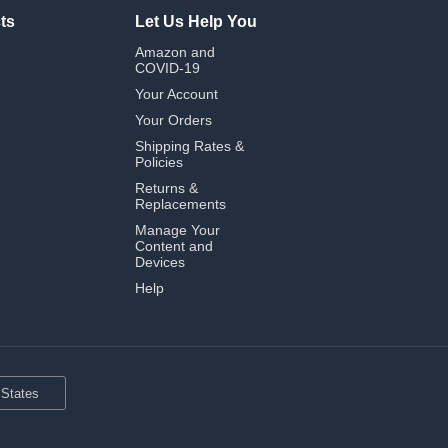
ts
Let Us Help You
Amazon and
COVID-19
Your Account
Your Orders
Shipping Rates &
Policies
Returns &
Replacements
Manage Your
Content and
Devices
Help
 States