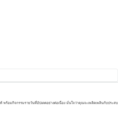
ท้ พร้อมกิจกรรมรายวันที่อัปเดตอย่างต่อเนื่อง มั่นใจว่าคุณจะเพลิดเพลินกับประสบ