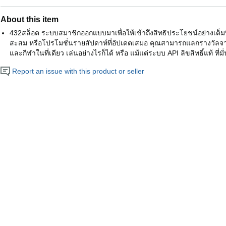
About this item
432สล็อต ระบบสมาชิกออกแบบมาเพื่อให้เข้าถึงสิทธิประโยชน์อย่างเต็มท
สะสม หรือโปรโมชั่นรายสัปดาห์ที่อัปเดตเสมอ คุณสามารถแลกรางวัล
และกีฬาในที่เดียว เล่นอย่างไรก็ได้ หรือ แม้แต่ระบบ API ลิขสิทธิ์แท้ ที
Report an issue with this product or seller