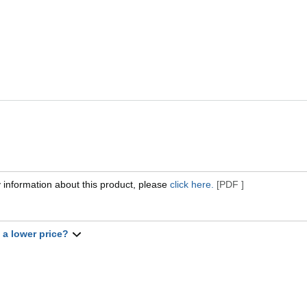
 information about this product, please
click here.
[PDF ]
t a lower price?