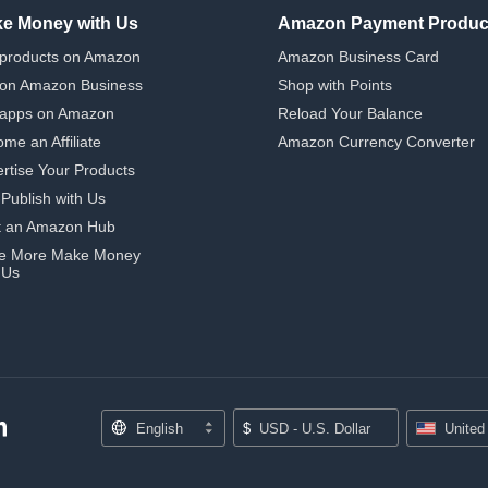
e Money with Us
Amazon Payment Produc
 products on Amazon
Amazon Business Card
 on Amazon Business
Shop with Points
 apps on Amazon
Reload Your Balance
me an Affiliate
Amazon Currency Converter
rtise Your Products
-Publish with Us
t an Amazon Hub
e More Make Money
 Us
English
$
USD - U.S. Dollar
United