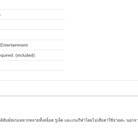
5
Entertainment
equired. (included)
้สัมผัสเกมหลากหลายทั้งสล็อต รูเล็ต และเกมกีฬาโดยไม่เสียค่าใช้จ่ายค่ะ นอกจาก