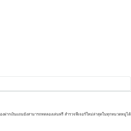
ม่ต้องฝากเงินแถมยังสามารถทดลองเล่นฟรี สำรวจฟีเจอร์ใหม่ล่าสุดในทุกหมวดหมู่ได้