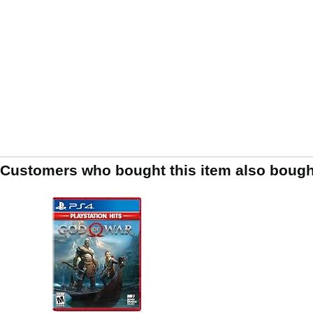
Customers who bought this item also bough