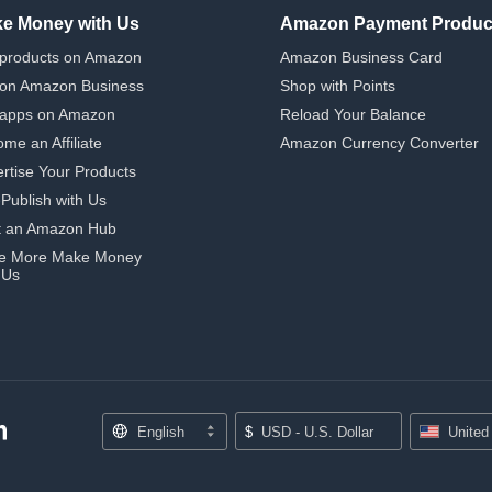
e Money with Us
Amazon Payment Produc
 products on Amazon
Amazon Business Card
 on Amazon Business
Shop with Points
 apps on Amazon
Reload Your Balance
me an Affiliate
Amazon Currency Converter
rtise Your Products
-Publish with Us
t an Amazon Hub
e More Make Money
 Us
English
$
USD - U.S. Dollar
United