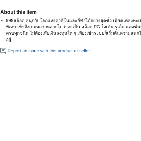
About this item
999สล็อต สนุกกับโลกแห่งคาสิโนและกีฬาได้อย่างสุดขั้ว เพียงแค่ลงทะ
พิเศษ เข้าถึงเกมหลากหลายไม่ว่าจะเป็น สล็อต PG ใจเต้น รูเล็ต แอคชั่นท
ครบทุกชนิด ไม่ต้องเสียเงินลงทุนใด ๆ เพียงเข้าระบบก็เริ่มต้นความสนุกไ
อยู่
Report an issue with this product or seller