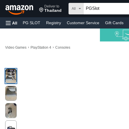
Deliver to
All
Thailand
PG SLOT
Registry
Customer Service
Gift Cards
All
›
›
Video Games
PlayStation 4
Consoles