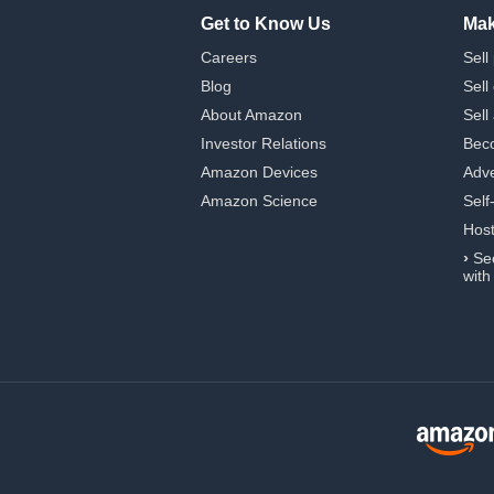
Get to Know Us
Mak
Careers
Sell
Blog
Sell
About Amazon
Sell
Investor Relations
Beco
Amazon Devices
Adve
Amazon Science
Self
Hos
›
Se
with