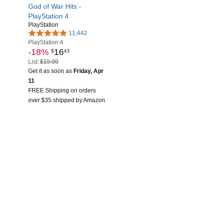
God of War Hits -
PlayStation 4
PlayStation
11,442
PlayStation 4
-18%
16
$
43
List:
$19.99
Get it as soon as
Friday, Apr
11
FREE Shipping on orders
over $35 shipped by Amazon