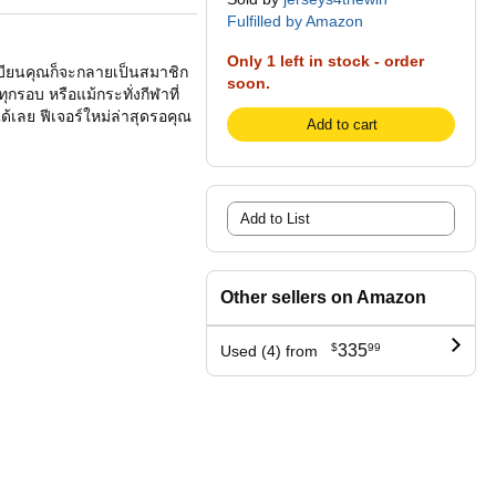
Fulfilled by Amazon
Only 1 left in stock - order
เบียนคุณก็จะกลายเป็นสมาชิก
soon.
ุกรอบ หรือแม้กระทั่งกีฬาที่
ด้เลย ฟีเจอร์ใหม่ล่าสุดรอคุณ
Add to cart
Add to List
Other sellers on Amazon
$
335
99
Used (4) from