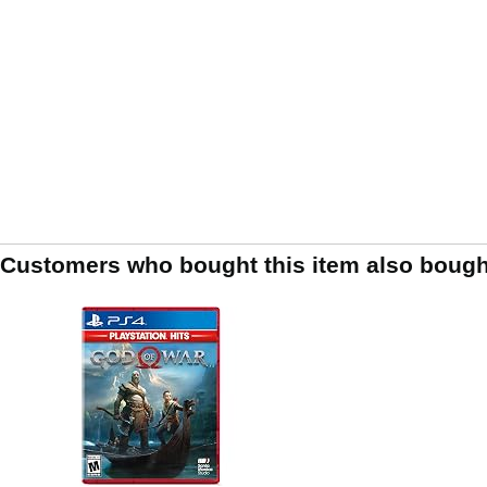
Customers who bought this item also bough