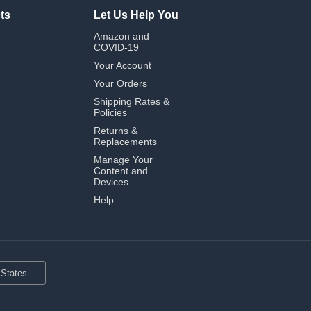
ts
Let Us Help You
Amazon and
COVID-19
Your Account
Your Orders
Shipping Rates &
Policies
Returns &
Replacements
Manage Your
Content and
Devices
Help
 States