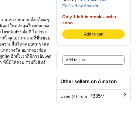
Fulfilled by Amazon
Only 1 left in stock - order
ัสเกมหลากหลาย ทั้งสล็อต รู
soon.
ีเจอร์ใหม่ล่าสุดในทุกหมวด
ยชน์อย่างเต็มที่ ไม่ว่าจะ
Add to cart
ี้ คุณยังเล่นเกมที่ชื่นชอบ
มความลื่นไหลแบบสุดๆ เล่น
ไปแลกรางวัล อยากลองก่อน
ูกมัด อีกทั้งเราก็มีการอัปเดต
Add to List
ี่นี้มีให้ครบ รวมถึงสิทธิ
Other sellers on Amazon
$
335
99
Used (4) from