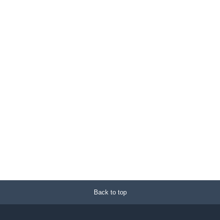
Back to top