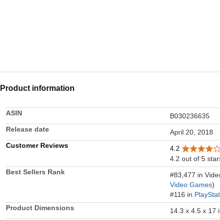
Product information
ASIN
B030236635
Release date
April 20, 2018
Customer Reviews
4.2
4.2 out of 5 star
Best Sellers Rank
#83,477 in Vid
Video Games
)
#116 in
PlaySta
Product Dimensions
14.3 x 4.5 x 17