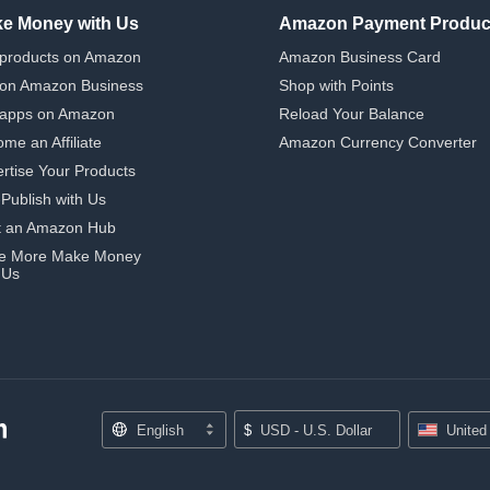
e Money with Us
Amazon Payment Produc
 products on Amazon
Amazon Business Card
 on Amazon Business
Shop with Points
 apps on Amazon
Reload Your Balance
me an Affiliate
Amazon Currency Converter
rtise Your Products
-Publish with Us
t an Amazon Hub
e More Make Money
 Us
English
$
USD - U.S. Dollar
United